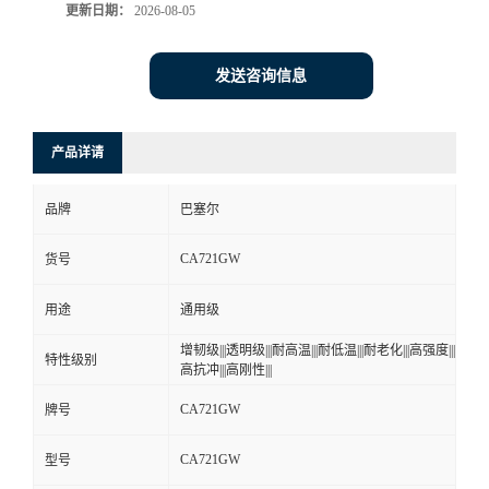
更新日期：
2026-08-05
发送咨询信息
产品详请
品牌
巴塞尔
CA721GW
货号
用途
通用级
增韧级|||透明级|||耐高温|||耐低温|||耐老化|||高强度|||
特性级别
高抗冲|||高刚性|||
CA721GW
牌号
CA721GW
型号