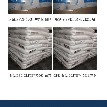
苏威 PVDF 1008 注塑级 耐磨
高粘度 PVDF 苏威 21216 锂
级 高粘度 粘合剂 耐腐蚀铁氟
电池应用
龙
陶氏 EPE ELITE™5860 高流
EPE 陶氏 ELITE™ 5811 热封
动 熔指22 注塑成型
性 挤出涂覆级 熔指8