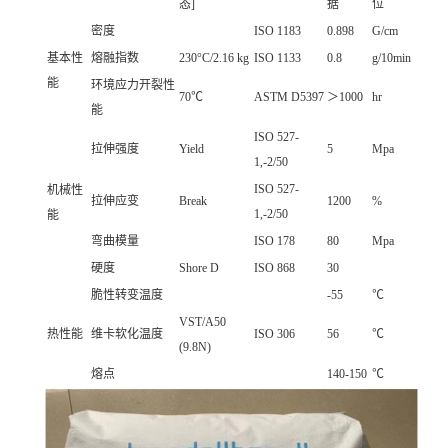
态]
据
位
密度
ISO 1183
0.898
G/cm
基本性
熔融指数
230°C/2.16 kg
ISO 1133
0.8
g/10min
能
环境应力开裂性
70℃
ASTM D5397
＞1000
hr
能
ISO 527-
拉伸强度
Yield
5
Mpa
1,-2/50
ISO 527-
机械性
拉伸应变
Break
1200
%
1,-2/50
能
弯曲模量
ISO 178
80
Mpa
硬度
Shore D
ISO 868
30
脆性转变温度
-55
℃
VST/A50
热性能
维卡软化温度
ISO 306
56
℃
(9.8N)
熔点
140-150
℃