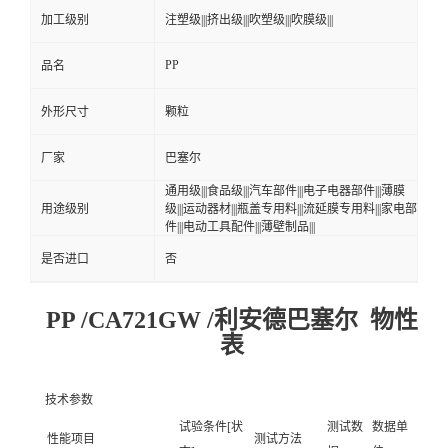
加工级别
注塑级|||挤出级|||吹塑级|||吹膜级|||
PP
品名
外形尺寸
颗粒
厂家
巴塞尔
通用级|||食品级|||汽车部件|||电子电器部件|||薄膜
用途级别
级|||运动器材|||瓶盖专用料|||流延膜专用料|||家电部
件|||电动工具配件|||薄壁制品|||
是否进口
否
PP /CA721GW /利安德巴塞尔 物性
表
技术参数
试验条件[状
测试数
数据单
性能项目
测试方法