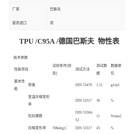
厂家
巴斯夫
是否进口
否
TPU /C95A /德国巴斯夫 物性表
技术参数
试验条件[状
测试数
数据单
性能项目
测试方法
态]
据
位
基本性
密度
DIN 53479
1.21
g/cm3
能
室温压缩变形
DIN 53517
30
%
率
DIN 53504-
抗拉模数
11
N/mm2
S2
压缩变形率
70&deg;C
DIN 53517
45
%