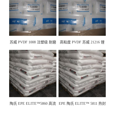
苏威 PVDF 1008 注塑级 耐磨
高粘度 PVDF 苏威 21216 锂
级 高粘度 粘合剂 耐腐蚀铁氟
电池应用
龙
陶氏 EPE ELITE™5860 高流
EPE 陶氏 ELITE™ 5811 热封
动 熔指22 注塑成型
性 挤出涂覆级 熔指8