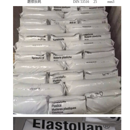
磨擦损耗
DIN 53516
25
mm3