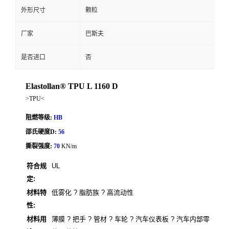
外形尺寸
颗粒
厂家
巴斯夫
是否进口
否
Elastollan® TPU L 1160 D
>TPU<
阻燃等级:
HB
邵氏硬度D:
56
撕裂强度:
70
KN/m
符合规
UL
定:
材料特
低雾化 ? 脂肪族 ? 高流动性
性:
材料用
薄膜 ? 把手 ? 管材 ? 车轮 ? 汽车仪表板 ? 汽车内部零