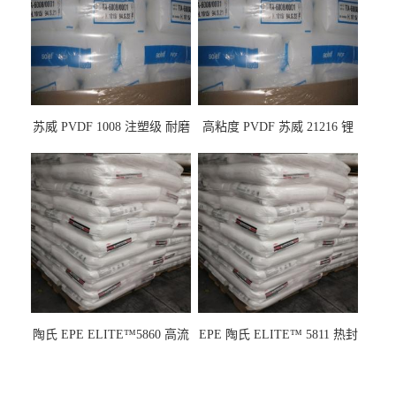
苏威 PVDF 1008 注塑级 耐磨
高粘度 PVDF 苏威 21216 锂
级 高粘度 粘合剂 耐腐蚀铁氟
电池应用
龙
陶氏 EPE ELITE™5860 高流
EPE 陶氏 ELITE™ 5811 热封
动 熔指22 注塑成型
性 挤出涂覆级 熔指8