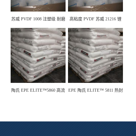
苏威 PVDF 1008 注塑级 耐磨
高粘度 PVDF 苏威 21216 锂
级 高粘度 粘合剂 耐腐蚀铁氟
电池应用
龙
陶氏 EPE ELITE™5860 高流
EPE 陶氏 ELITE™ 5811 热封
动 熔指22 注塑成型
性 挤出涂覆级 熔指8