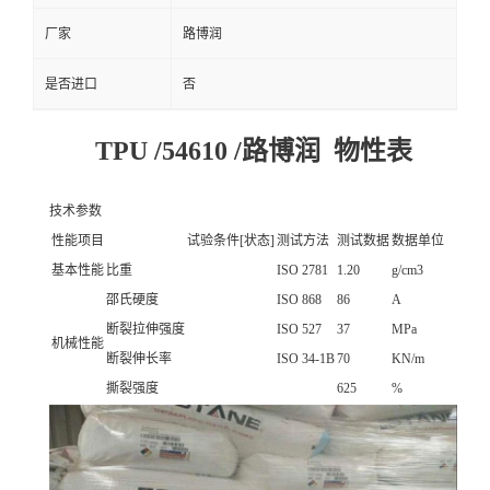
厂家
路博润
是否进口
否
TPU /54610 /路博润 物性表
技术参数
性能项目
试验条件[状态]
测试方法
测试数据
数据单位
基本性能
比重
ISO 2781
1.20
g/cm3
邵氏硬度
ISO 868
86
A
断裂拉伸强度
ISO 527
37
MPa
机械性能
断裂伸长率
ISO 34-1B
70
KN/m
撕裂强度
625
%