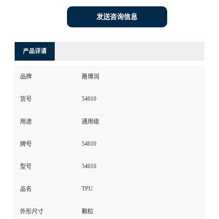
发送咨询信息
产品详请
品牌
路博润
54610
货号
用途
通用级
54610
牌号
54610
型号
TPU
品名
外形尺寸
颗粒