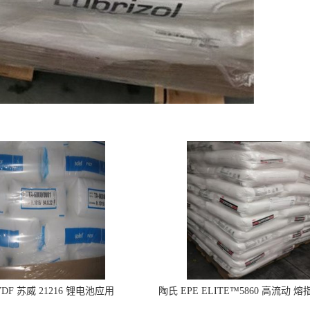
DF 苏威 21216 锂电池应用
陶氏 EPE ELITE™5860 高流动 熔
型