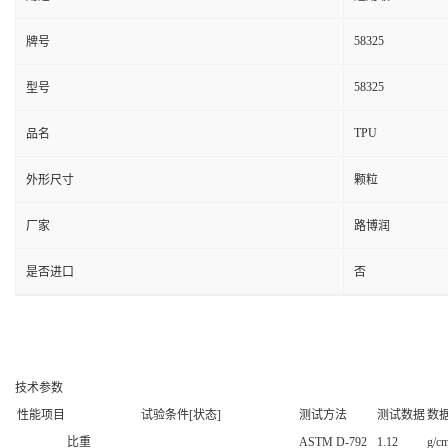
58325
牌号
58325
型号
TPU
品名
外形尺寸
颗粒
厂家
路博润
是否进口
否
技术参数
性能项目
试验条件[状态]
测试方法
测试数据
数
比重
ASTM D-792
1.12
g/c