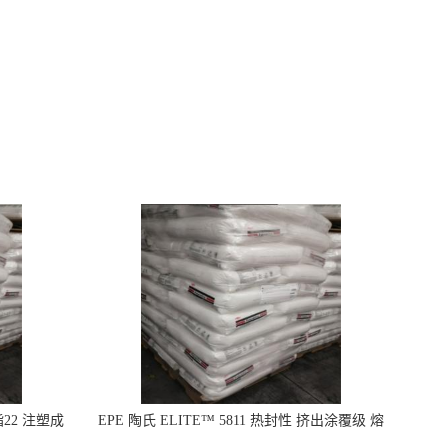
指22 注塑成
EPE 陶氏 ELITE™ 5811 热封性 挤出涂覆级 熔
指8