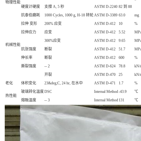
物理性能
硬度计硬度
支撐 A, 5 秒
ASTM D-2240
82 到 88
抗泰伯磨耗
1000 Cycles, 1000 g, H-18 转轮
ASTM D-3389
63.0
mg
拉伸 变形
200% 应变
ASTM D-412
10
%
拉伸应力
应变
ASTM D-412
5.52
MP
300%应变
ASTM D-412
9.65
MP
机械性能
抗张强度
断裂
ASTM D-412
51.7
MP
伸长率
断裂
ASTM D-412
600
%
撕裂强度
-- 2
ASTM D-624
78.8
kN/
开裂
ASTM D-470
25
kN/
老化
体积变化
23&deg;C, 24 hr, 在水中
ASTM D-471
1.7
%
玻璃转化温度
DSC
Internal Method
-43.9
℃
热性能
熔融温度
-- 3
Internal Method
131
℃