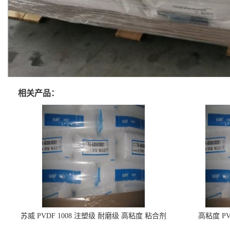
相关产品：
苏威 PVDF 1008 注塑级 耐磨级 高粘度 粘合剂
高粘度 PV
耐腐蚀铁氟龙