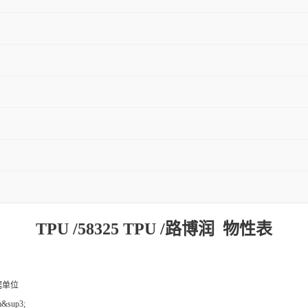
TPU /58325 TPU /路博润 物性表
据单位
m&sup3;