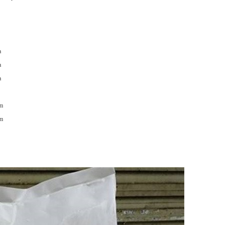
a
a
a
m
m