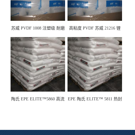
苏威 PVDF 1008 注塑级 耐磨
高粘度 PVDF 苏威 21216 锂
级 高粘度 粘合剂 耐腐蚀铁氟
电池应用
龙
陶氏 EPE ELITE™5860 高流
EPE 陶氏 ELITE™ 5811 热封
动 熔指22 注塑成型
性 挤出涂覆级 熔指8