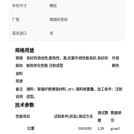
外形尺寸
颗粒
厂家
德国科思创
是否进口
否
规格用途
规格
良好的流动性,耐热性，高,抗紫外线性能良好,良好的
外观
级别
耐热老化性能 注射成型
颜色
该料
用途
备注
填料：玻璃纤维增强材料, 20% 填料按重量。加工条件：注射
说明
成型。
技术参数
测试数
数据单
性能项目
试验条件[状态]
测试方法
据
位
比重
ISO1183
1.29
g/cm3