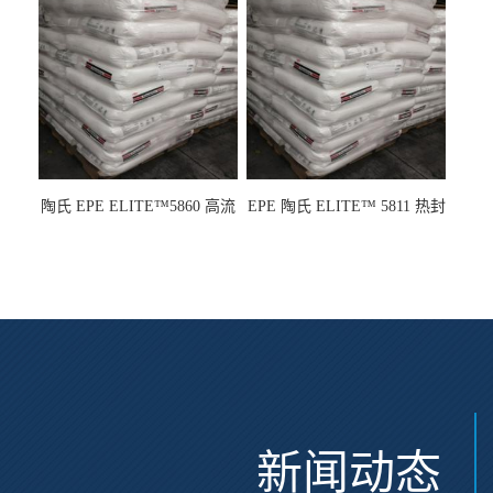
龙
陶氏 EPE ELITE™5860 高流
EPE 陶氏 ELITE™ 5811 热封
动 熔指22 注塑成型
性 挤出涂覆级 熔指8
新闻动态