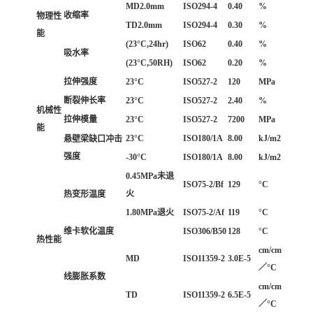
MD2.0mm
ISO294-4
0.40
%
收缩率
物理性
TD2.0mm
ISO294-4
0.30
%
能
(23°C,24hr)
ISO62
0.40
%
吸水率
(23°C,50RH)
ISO62
0.20
%
拉伸强度
23°C
ISO527-2
120
MPa
断裂伸长率
23°C
ISO527-2
2.40
%
机械性
拉伸模量
23°C
ISO527-2
7200
MPa
能
23°C
ISO180/1A
8.00
kJ/m2
悬壁梁缺口冲击
强度
-30°C
ISO180/1A
8.00
kJ/m2
0.45MPa未退
ISO75-2/Bf
129
°C
火
热变形温度
1.80MPa退火
ISO75-2/Af
119
°C
维卡软化温度
ISO306/B50
128
°C
热性能
cm/cm
MD
ISO11359-2
3.0E-5
／°C
线膨胀系数
cm/cm
TD
ISO11359-2
6.5E-5
／°C