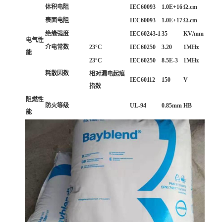
体积电阻
IEC60093
1.0E+16
Ω.cm
表面电阻
IEC60093
1.0E+17
Ω.cm
绝缘强度
IEC60243-1
35
KV/mm
电气性
介电常数
23°C
IEC60250
3.20
1MHz
能
23°C
IEC60250
8.5E-3
1MHz
耗散因数
相对漏电起痕
IEC60112
150
V
指数
阻燃性
防火等级
UL-94
0.85mm
HB
能