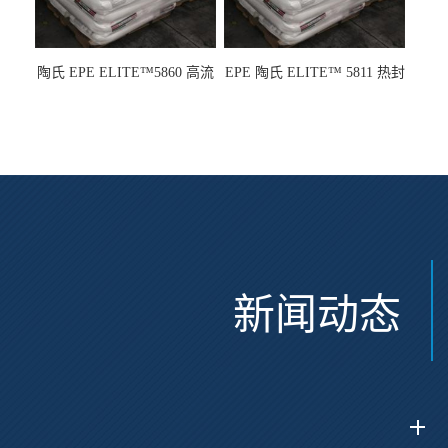
陶氏 EPE ELITE™5860 高流
EPE 陶氏 ELITE™ 5811 热封
动 熔指22 注塑成型
性 挤出涂覆级 熔指8
新闻动态