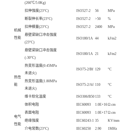
(260℃/5.0Kg)
拉伸强度(23°C)
ISO527-2
56
MPa
断裂伸长率(23°C)
ISO527-2
>50
%
拉伸模量(23°C)
ISO527-2
2400
MPa
机械
悬壁梁缺口冲击强度
性能
ISO180/1A
44
kJ/m2
(23°C)
悬壁梁缺口冲击强度
ISO180/1A
21
kJ/m2
(-30°C)
热变形温度(0.45MPa
ISO75-2/Bf
129
°C
未退火)
热性
热变形温度(1.80MPa
能
ISO75-2/Af
110
°C
未退火)
维卡软化温度
ISO306/B50
133
°C
体积电阻
IEC60093
1.0E+16
Ω.cm
表面电阻
IEC60093
1.0E+17
Ω.cm
电气
绝缘强度
IEC60243-1
35
KV/mm
性能
介电常数(23°C)
IEC60250
2.90
1MHz