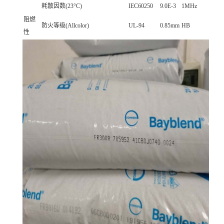
耗散因数(23°C)
IEC60250
9.0E-3
1MHz
阻燃
防火等级(Allcolor)
UL-94
0.85mm
HB
性