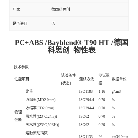
厂家
德国科思创
是否进口
否
PC+ABS /Bayblend® T90 HT /德国
科思创 物性表
技术参数
试验条件
测试数
性能项目
测试方法
数据单位
[状态]
据
比重
ISO1183
1.16
g/cm3
收缩率(MD2.0mm)
ISO294-4
0.70
%
收缩率(TD2.0mm)
ISO294-4
0.70
%
物理
吸水性((23°C,24hr))
ISO62
0.70
%
性能
吸水性((23°C,50RH))
ISO62
0.20
%
熔融流动指数
ISO1133
26
cm3/10min