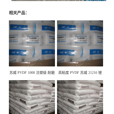
相关产品：
苏威 PVDF 1008 注塑级 耐磨
高粘度 PVDF 苏威 21216 锂
级 高粘度 粘合剂 耐腐蚀铁氟
电池应用
龙