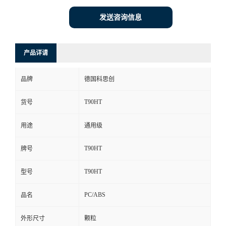
发送咨询信息
产品详请
品牌
德国科思创
T90HT
货号
用途
通用级
T90HT
牌号
T90HT
型号
PC/ABS
品名
外形尺寸
颗粒