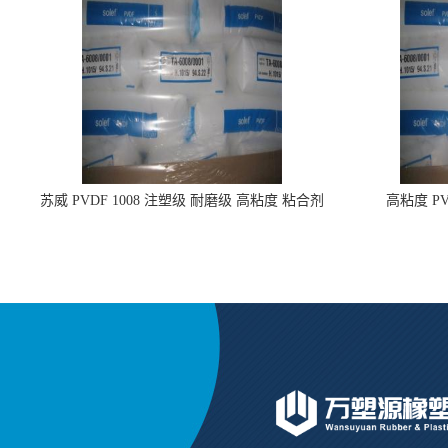
苏威 PVDF 1008 注塑级 耐磨级 高粘度 粘合剂
高粘度 PV
耐腐蚀铁氟龙