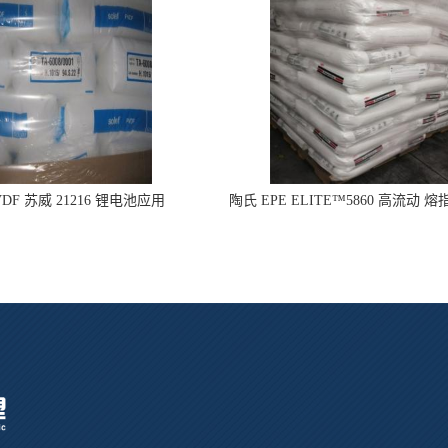
DF 苏威 21216 锂电池应用
陶氏 EPE ELITE™5860 高流动 熔
型