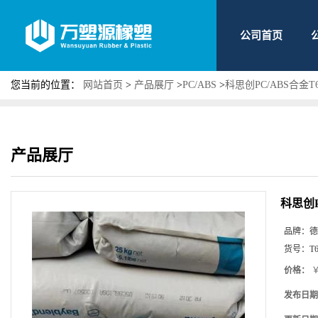
公司首页
您当前的位置：
网站首页
>
产品展厅
>
PC/ABS
>
科思创PC/ABS合金T
产品展厅
科思创P
品牌：
德
货号：
T
价格：
￥
发布日期