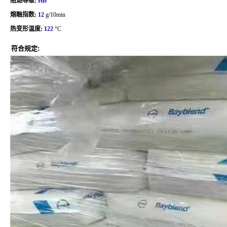
阻燃等级:
HB
熔融指数:
12
g/10min
热变形温度:
122
°C
符合规定: