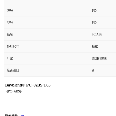
T65
牌号
T65
型号
PC/ABS
品名
外形尺寸
颗粒
厂家
德国科思创
是否进口
否
Bayblend® PC+ABS T65
>(PC+ABS)<