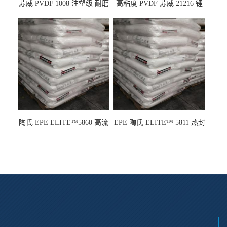
苏威 PVDF 1008 注塑级 耐磨
高粘度 PVDF 苏威 21216 锂
级 高粘度 粘合剂 耐腐蚀铁氟
电池应用
龙
陶氏 EPE ELITE™5860 高流
EPE 陶氏 ELITE™ 5811 热封
动 熔指22 注塑成型
性 挤出涂覆级 熔指8