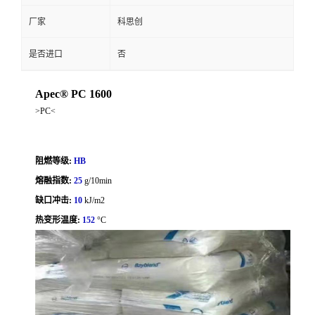
厂家
科思创
是否进口
否
Apec® PC 1600
>PC<
阻燃等级:
HB
熔融指数:
25
g/10min
缺口冲击:
10
kJ/m2
热变形温度:
152
°C