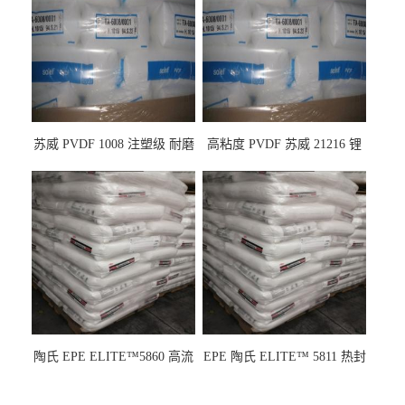
苏威 PVDF 1008 注塑级 耐磨
高粘度 PVDF 苏威 21216 锂
级 高粘度 粘合剂 耐腐蚀铁氟
电池应用
龙
陶氏 EPE ELITE™5860 高流
EPE 陶氏 ELITE™ 5811 热封
动 熔指22 注塑成型
性 挤出涂覆级 熔指8