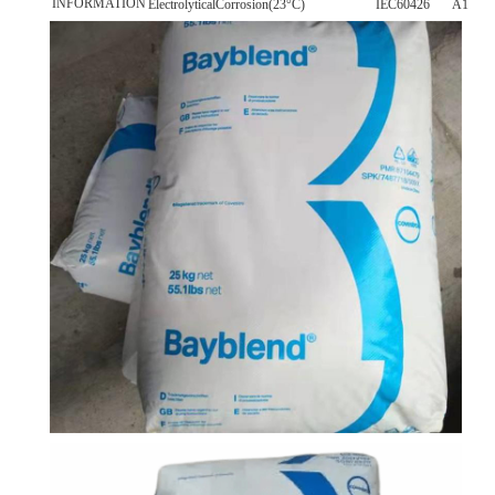
INFORMATION
ElectrolyticalCorrosion(23°C)
IEC60426
A1