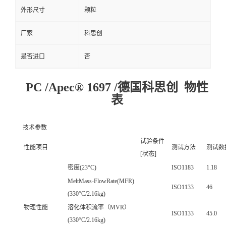
外形尺寸
颗粒
厂家
科思创
是否进口
否
PC /Apec® 1697 /德国科思创 物性
表
技术参数
试验条件
性能项目
测试方法
测试数
[状态]
密度(23°C)
ISO1183
1.18
MeltMass-FlowRate(MFR)
ISO1133
46
(330°C/2.16kg)
物理性能
溶化体积流率（MVR）
ISO1133
45.0
(330°C/2.16kg)