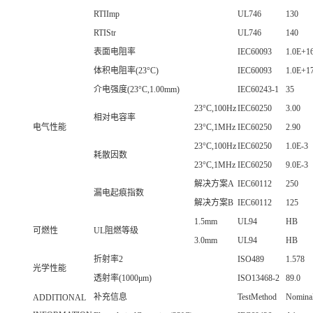
RTIImp
UL746
130
RTIStr
UL746
140
表面电阻率
IEC60093
1.0E+1
体积电阻率(23°C)
IEC60093
1.0E+1
介电强度(23°C,1.00mm)
IEC60243-1
35
23°C,100Hz
IEC60250
3.00
相对电容率
电气性能
23°C,1MHz
IEC60250
2.90
23°C,100Hz
IEC60250
1.0E-3
耗散因数
23°C,1MHz
IEC60250
9.0E-3
解决方案A
IEC60112
250
漏电起痕指数
解决方案B
IEC60112
125
1.5mm
UL94
HB
可燃性
UL阻燃等级
3.0mm
UL94
HB
折射率2
ISO489
1.578
光学性能
透射率(1000μm)
ISO13468-2
89.0
补充信息
TestMethod
Nomina
ADDITIONAL