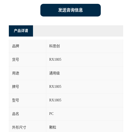
发送咨询信息
产品详请
品牌
科思创
RX1805
货号
用途
通用级
RX1805
牌号
RX1805
型号
PC
品名
外形尺寸
颗粒