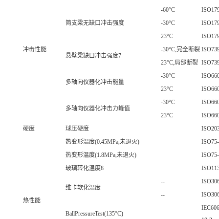
-60°C
ISO17
简支梁无缺口冲击强度
-30°C
ISO17
23°C
ISO17
冲击性能
-30°C,完全断裂
ISO73
悬壁梁缺口冲击强度7
23°C,局部断裂
ISO73
-30°C
ISO660
多轴向仪器化冲击能量
23°C
ISO660
-30°C
ISO660
多轴向仪器化冲击力峰值
23°C
ISO660
硬度
球压硬度
ISO203
热变形温度(0.45MPa,未退火)
ISO75-
热变形温度(1.8MPa,未退火)
ISO75-
玻璃转化温度8
ISO113
--
ISO30
维卡软化温度
--
ISO30
热性能
IEC606
BallPressureTest(135°C)