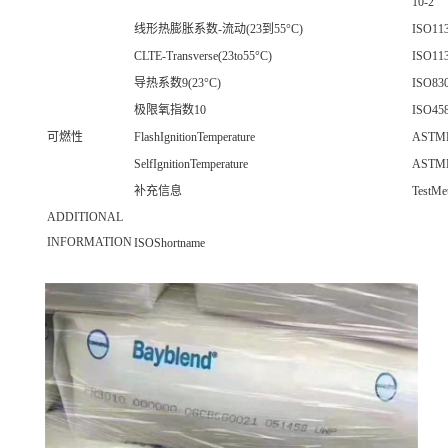
10-2
线形热膨胀系数-流动(23到55°C)
ISO113
CLTE-Transverse(23to55°C)
ISO113
导热系数9(23°C)
ISO83
极限氧指数10
ISO458
可燃性
FlashIgnitionTemperature
ASTM
SelfIgnitionTemperature
ASTM
补充信息
TestMe
ADDITIONAL
INFORMATION
ISOShortname