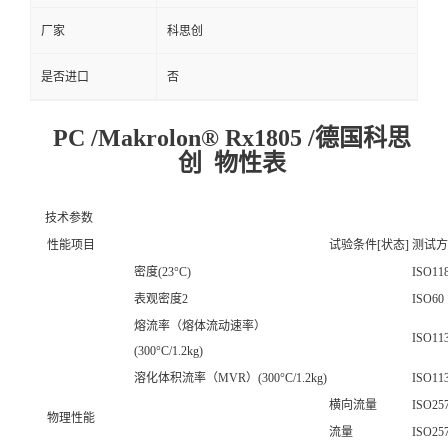
厂家
科思创
是否进口
否
PC /Makrolon® Rx1805 /德国科思
创 物性表
技术参数
性能项目
试验条件[状态]
测试方
密度(23°C)
ISO11
表观密度2
ISO60
熔流率（熔体流动速率）
ISO11
(300°C/1.2kg)
溶化体积流率（MVR）(300°C/1.2kg)
ISO11
横向流量
ISO25
物理性能
流量
ISO25