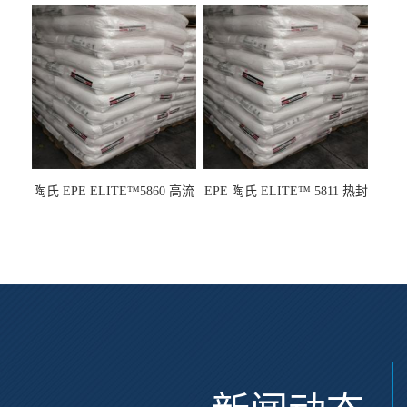
级 高粘度 粘合剂 耐腐蚀铁氟
电池应用
龙
陶氏 EPE ELITE™5860 高流
EPE 陶氏 ELITE™ 5811 热封
动 熔指22 注塑成型
性 挤出涂覆级 熔指8