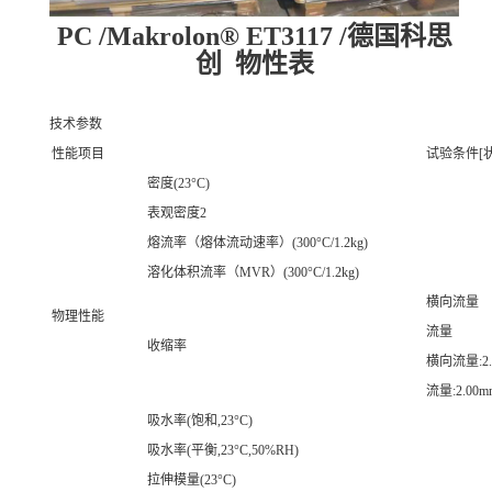
PC /Makrolon® ET3117 /德国科思
创 物性表
技术参数
性能项目
试验条件[状
密度(23°C)
表观密度2
熔流率（熔体流动速率）(300°C/1.2kg)
溶化体积流率（MVR）(300°C/1.2kg)
横向流量
物理性能
流量
收缩率
横向流量:2.
流量:2.00m
吸水率(饱和,23°C)
吸水率(平衡,23°C,50%RH)
拉伸模量(23°C)