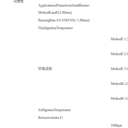
可燃性
ApplicationofFlamefromSmallBurner-
MethodKandF(2.00mm)
BurningRate-US-FMVSS(>1.00mm)
FlashIgnitionTemperature
MethodF:1
MethodF:2
针焰试验
MethodF:3
MethodK:2
MethodK:3
SelfIgnitionTemperature
RefractiveIndex11
1000μm