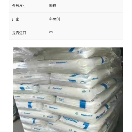
外形尺寸
颗粒
厂家
科思创
是否进口
否