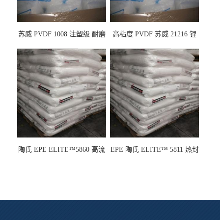
苏威 PVDF 1008 注塑级 耐磨
高粘度 PVDF 苏威 21216 锂
级 高粘度 粘合剂 耐腐蚀铁氟
电池应用
龙
陶氏 EPE ELITE™5860 高流
EPE 陶氏 ELITE™ 5811 热封
动 熔指22 注塑成型
性 挤出涂覆级 熔指8