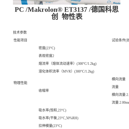
PC /Makrolon® ET3137 /德国科思
创 物性表
技术参数
性能项目
试验条件[状
密度(23°C)
表观密度2
熔流率（熔体流动速率）(300°C/1.2kg)
溶化体积流率（MVR）(300°C/1.2kg)
横向流量
物理性能
流量
收缩率
横向流量:2.
流量:2.00m
吸水率(饱和,23°C)
吸水率(平衡,23°C,50%RH)
拉伸模量(23°C)