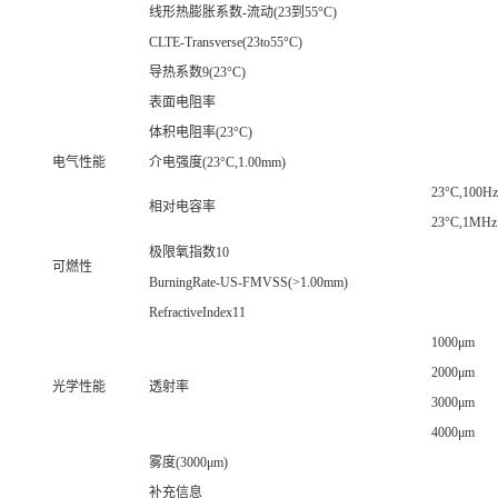
线形热膨胀系数-流动(23到55°C)
CLTE-Transverse(23to55°C)
导热系数9(23°C)
表面电阻率
体积电阻率(23°C)
电气性能
介电强度(23°C,1.00mm)
23°C,100Hz
相对电容率
23°C,1MHz
极限氧指数10
可燃性
BurningRate-US-FMVSS(>1.00mm)
RefractiveIndex11
1000μm
2000μm
光学性能
透射率
3000μm
4000μm
雾度(3000μm)
补充信息