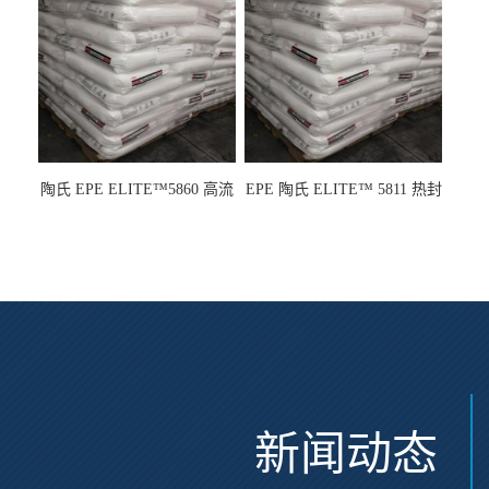
陶氏 EPE ELITE™5860 高流
EPE 陶氏 ELITE™ 5811 热封
动 熔指22 注塑成型
性 挤出涂覆级 熔指8
新闻动态