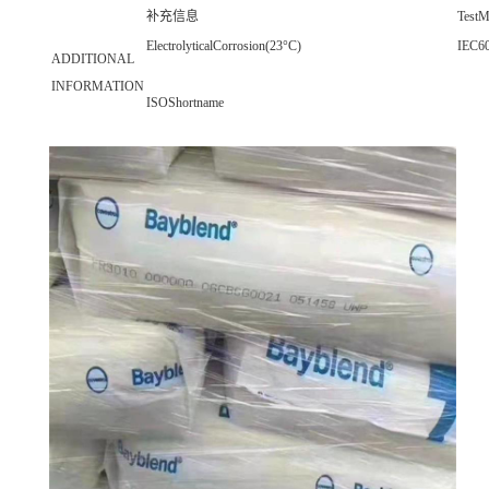
补充信息
TestM
ElectrolyticalCorrosion(23°C)
IEC6
ADDITIONAL
INFORMATION
ISOShortname