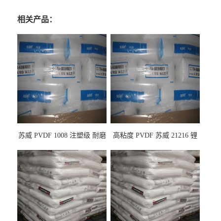
相关产品：
苏威 PVDF 1008 注塑级 耐磨
高粘度 PVDF 苏威 21216 锂
级 高粘度 粘合剂 耐腐蚀铁氟
电池应用
龙