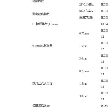
耗散因数
23°C,1MHz
IEC6
解决方案A
IEC6
漏电起痕指数
解决方案B
IEC6
UL阻燃等级(1.5mm)
UL94
IEC60
0.75mm
12
IEC60
灼热丝易燃指数
1.5mm
12
IEC60
3.0mm
12
IEC60
0.75mm
13
IEC60
热灯丝点火温度
1.5mm
13
IEC60
3.0mm
13
极限氧指数10
ISO4