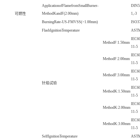
ApplicationofFlamefromSmallBurner-
DIN5
MethodKandF(2.00mm)
1,-3
可燃性
BurningRate-US-FMVSS(>1.00mm)
ISO3
FlashIgnitionTemperature
AST
IEC6
MethodF:1.50mm
11-5
IEC6
MethodF:2.00mm
11-5
IEC6
MethodF:3.00mm
11-5
针焰试验
IEC6
MethodK:1.50mm
11-5
IEC6
MethodK:2.00mm
11-5
IEC6
MethodK:3.00mm
11-5
SelfIgnitionTemperature
AST