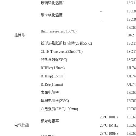
玻璃转化温度8
ISO1
--
ISO3
维卡软化温度
--
ISO3
IEC6
BallPressureTest(136°C)
10-2
热性能
线形热膨胀系数-流动(23到55°C)
ISO1
CLTE-Transverse(23to55°C)
ISO1
导热系数9(23°C)
ISO8
RTIElec(1.5mm)
UL74
RTIImp(1.5mm)
UL74
RTIStr(1.5mm)
UL74
表面电阻率
IEC6
体积电阻率(23°C)
IEC6
介电强度(23°C,1.00mm)
IEC6
23°C,100Hz
IEC6
相对电容率
电气性能
23°C,1MHz
IEC6
23°C,100Hz
IEC6