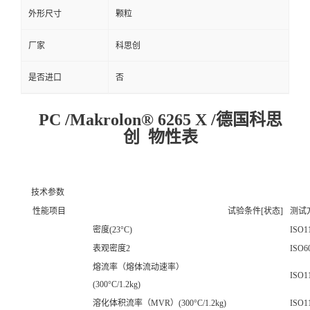
外形尺寸
颗粒
厂家
科思创
是否进口
否
PC /Makrolon® 6265 X /德国科思
创 物性表
技术参数
性能项目
试验条件[状态]
测试
密度(23°C)
ISO1
表观密度2
ISO6
熔流率（熔体流动速率）
ISO1
(300°C/1.2kg)
溶化体积流率（MVR）(300°C/1.2kg)
ISO1