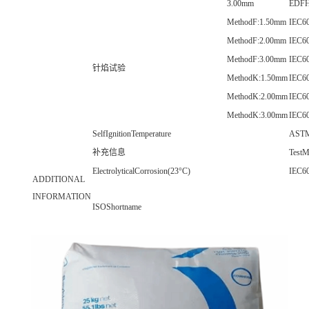
3.00mm
EDFH
MethodF:1.50mm
IEC60
MethodF:2.00mm
IEC60
MethodF:3.00mm
IEC60
针焰试验
MethodK:1.50mm
IEC60
MethodK:2.00mm
IEC60
MethodK:3.00mm
IEC60
SelfIgnitionTemperature
AST
补充信息
TestM
ElectrolyticalCorrosion(23°C)
IEC6
ADDITIONAL
INFORMATION
ISOShortname