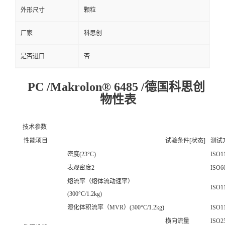
外形尺寸
颗粒
厂家
科思创
是否进口
否
PC /Makrolon® 6485 /德国科思创
物性表
技术参数
性能项目
试验条件[状态]
测试
密度(23°C)
ISO1
表观密度2
ISO6
熔流率（熔体流动速率）
ISO1
(300°C/1.2kg)
溶化体积流率（MVR）(300°C/1.2kg)
ISO1
横向流量
ISO2