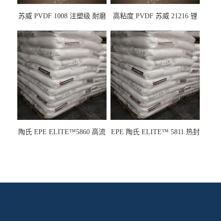
苏威 PVDF 1008 注塑级 耐磨
高粘度 PVDF 苏威 21216 锂
级 高粘度 粘合剂 耐腐蚀铁氟
电池应用
龙
陶氏 EPE ELITE™5860 高流
EPE 陶氏 ELITE™ 5811 热封
动 熔指22 注塑成型
性 挤出涂覆级 熔指8