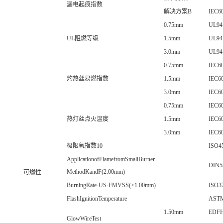
漏电起痕指数
解决方案B
IEC6
0.75mm
UL94
UL阻燃等级
1.5mm
UL94
3.0mm
UL94
0.75mm
IEC60
灼热丝易燃指数
1.5mm
IEC60
3.0mm
IEC60
0.75mm
IEC60
热灯丝点火温度
1.5mm
IEC60
3.0mm
IEC60
极限氧指数10
ISO4
ApplicationofFlamefromSmallBurner-
DIN53
MethodKandF(2.00mm)
可燃性
BurningRate-US-FMVSS(>1.00mm)
ISO3
FlashIgnitionTemperature
AST
1.50mm
EDFH
GlowWireTest