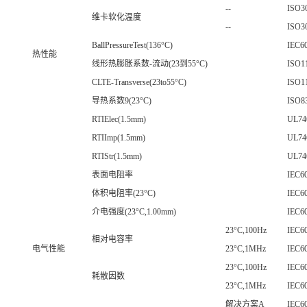
--
ISO3
维卡软化温度
--
ISO3
BallPressureTest(136°C)
IEC60
热性能
线形热膨胀系数-流动(23到55°C)
ISO1
CLTE-Transverse(23to55°C)
ISO1
导热系数9(23°C)
ISO8
RTIElec(1.5mm)
UL74
RTIImp(1.5mm)
UL74
RTIStr(1.5mm)
UL74
表面电阻率
IEC6
体积电阻率(23°C)
IEC6
介电强度(23°C,1.00mm)
IEC6
23°C,100Hz
IEC6
相对电容率
电气性能
23°C,1MHz
IEC6
23°C,100Hz
IEC6
耗散因数
23°C,1MHz
IEC6
解决方案A
IEC6