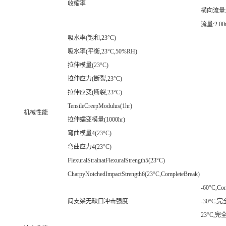
收缩率
横向流量:2
流量:2.0
吸水率(饱和,23°C)
吸水率(平衡,23°C,50%RH)
拉伸模量(23°C)
拉伸应力(断裂,23°C)
拉伸应变(断裂,23°C)
TensileCreepModulus(1hr)
机械性能
拉伸蠕变模量(1000hr)
弯曲模量4(23°C)
弯曲应力4(23°C)
FlexuralStrainatFlexuralStrength5(23°C)
CharpyNotchedImpactStrength6(23°C,CompleteBreak)
-60°C,Com
简支梁无缺口冲击强度
-30°C,
23°C,