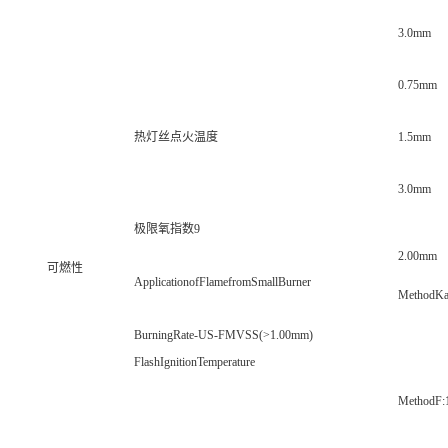
3.0mm
0.75mm
热灯丝点火温度
1.5mm
3.0mm
极限氧指数9
2.00mm
可燃性
ApplicationofFlamefromSmallBurner
MethodKa
BurningRate-US-FMVSS(>1.00mm)
FlashIgnitionTemperature
MethodF: