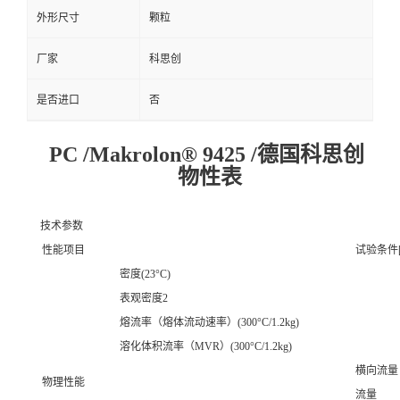
外形尺寸
颗粒
厂家
科思创
是否进口
否
PC /Makrolon® 9425 /德国科思创
物性表
技术参数
性能项目
试验条件[
密度(23°C)
表观密度2
熔流率（熔体流动速率）(300°C/1.2kg)
溶化体积流率（MVR）(300°C/1.2kg)
横向流量
物理性能
流量