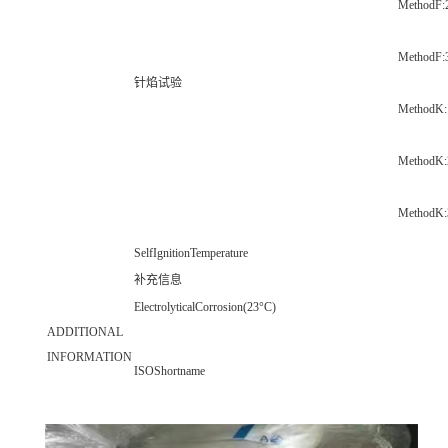
MethodF:
MethodF:
针焰试验
MethodK
MethodK
MethodK
SelfIgnitionTemperature
补充信息
ElectrolyticalCorrosion(23°C)
ADDITIONAL
INFORMATION
ISOShortname