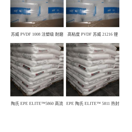
苏威 PVDF 1008 注塑级 耐磨
高粘度 PVDF 苏威 21216 锂
级 高粘度 粘合剂 耐腐蚀铁氟
电池应用
龙
陶氏 EPE ELITE™5860 高流
EPE 陶氏 ELITE™ 5811 热封
动 熔指22 注塑成型
性 挤出涂覆级 熔指8