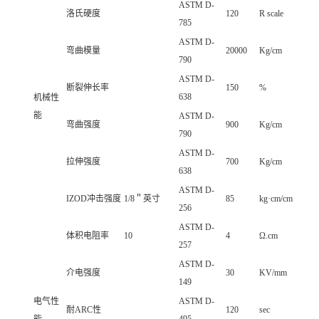
ASTM D-
洛氏硬度
120
R scale
785
ASTM D-
弯曲模量
20000
Kg/cm
790
ASTM D-
断裂伸长率
150
%
638
机械性
能
ASTM D-
弯曲强度
900
Kg/cm
790
ASTM D-
拉伸强度
700
Kg/cm
638
ASTM D-
IZOD冲击强度
1/8＂英寸
85
kg·cm/cm
256
ASTM D-
体积电阻率
10
4
Ω.cm
257
ASTM D-
介电强度
30
KV/mm
149
电气性
ASTM D-
耐ARC性
120
sec