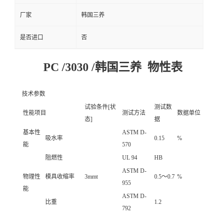
厂家
韩国三养
是否进口
否
PC /3030 /韩国三养 物性表
技术参数
试验条件[状
测试数
性能项目
测试方法
数据单位
态]
据
基本性
ASTM D-
吸水率
0.15
%
能
570
阻燃性
UL 94
HB
ASTM D-
物理性
模具收缩率
3mmt
0.5～0.7
%
955
能
ASTM D-
比重
1.2
792