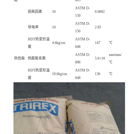
能
495
ASTM D-
损耗因素
10
0.0092
150
ASTM D-
导电率
10
2.85
150
HDT热变形温
ASTM D-
4.6kg/cm
147
℃
度
648
ASTM D-
mm/mm/
热性能
热膨胀系数
5.6×10
696
℃
HDT热变形温
ASTM D-
18.6kg/cm
136
℃
度
648