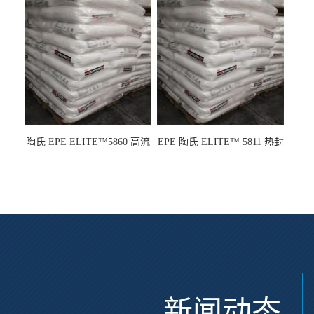
龙
陶氏 EPE ELITE™5860 高流
EPE 陶氏 ELITE™ 5811 热封
动 熔指22 注塑成型
性 挤出涂覆级 熔指8
新闻动态