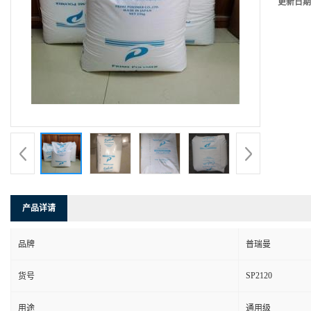
更新日期
产品详请
品牌
普瑞曼
SP2120
货号
用途
通用级