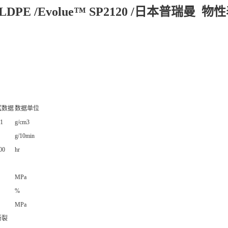
LDPE /Evolue™ SP2120 /日本普瑞曼 物
试数据
数据单位
21
g/cm3
g/10min
00
hr
MPa
%
MPa
断裂