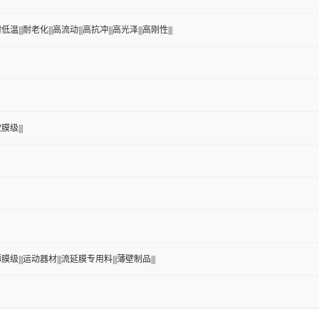
低温|||耐老化|||高流动|||高抗冲|||高光泽|||高刚性|||
膜级|||
薄膜级|||运动器材|||流延膜专用料|||薄壁制品|||