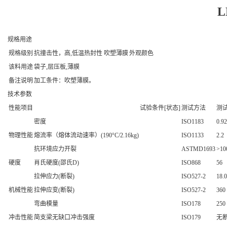
L
规格用途
规格级别
抗撞击性，高,低温热封性 吹塑薄膜
外观颜色
该料用途
袋子,层压板,薄膜
备注说明
加工条件：吹塑薄膜。
技术参数
性能项目
试验条件[状态]
测试方法
测
密度
ISO1183
0.9
物理性能
熔流率（熔体流动速率）(190°C/2.16kg)
ISO1133
2.2
抗环境应力开裂
ASTMD1693
>10
硬度
肖氏硬度(邵氏D)
ISO868
56
拉伸应力(断裂)
ISO527-2
18.0
机械性能
拉伸应变(断裂)
ISO527-2
360
弯曲模量
ISO178
250
冲击性能
简支梁无缺口冲击强度
ISO179
无