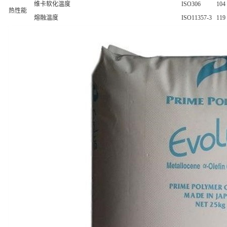
维卡软化温度
ISO306
104
热性能
熔融温度
ISO11357-3
119