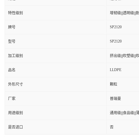
特性级别
增韧级|||透明级|||耐
SP2120
牌号
SP2120
型号
加工级别
挤出级|||吹塑级|||吹
LLDPE
品名
外形尺寸
颗粒
厂家
普瑞曼
用途级别
通用级|||食品级|||
是否进口
否