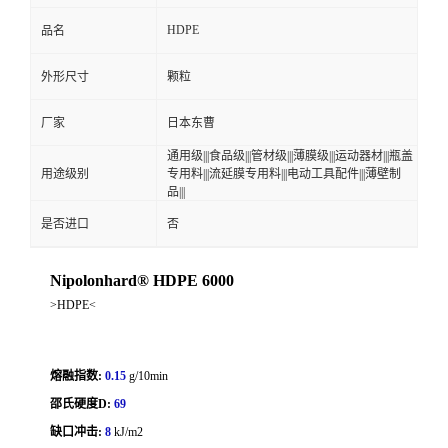
HDPE
品名
外形尺寸
颗粒
厂家
日本东曹
通用级|||食品级|||管材级|||薄膜级|||运动器材|||瓶盖
用途级别
专用料|||流延膜专用料|||电动工具配件|||薄壁制
品|||
是否进口
否
Nipolonhard® HDPE 6000
>HDPE<
熔融指数:
0.15
g/10min
邵氏硬度D:
69
缺口冲击:
8
kJ/m2