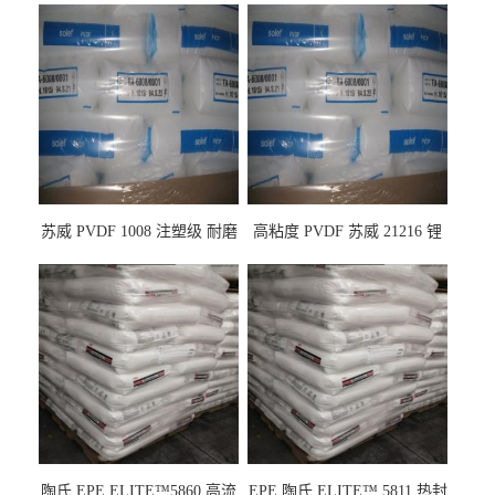
苏威 PVDF 1008 注塑级 耐磨
高粘度 PVDF 苏威 21216 锂
级 高粘度 粘合剂 耐腐蚀铁氟
电池应用
龙
陶氏 EPE ELITE™5860 高流
EPE 陶氏 ELITE™ 5811 热封