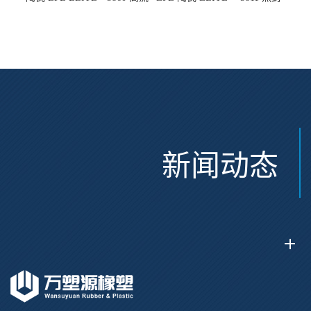
动 熔指22 注塑成型
性 挤出涂覆级 熔指8
新闻动态