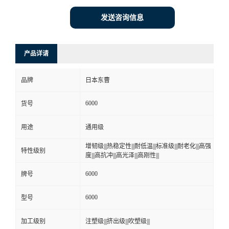
发送咨询信息
产品详请
品牌
日本东曹
6000
货号
用途
通用级
增韧级|||热稳定性|||耐低温|||标准级|||耐老化|||高强
特性级别
度|||高抗冲|||高光泽|||高刚性|||
6000
牌号
6000
型号
加工级别
注塑级|||挤出级|||吹塑级|||