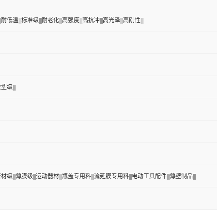
耐低温|||标准级|||耐老化|||高强度|||高抗冲|||高光泽|||高刚性|||
塑级|||
管材级|||薄膜级|||运动器材|||瓶盖专用料|||流延膜专用料|||电动工具配件|||薄壁制品|||