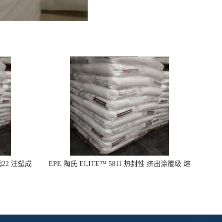
指22 注塑成
EPE 陶氏 ELITE™ 5811 热封性 挤出涂覆级 熔
指8