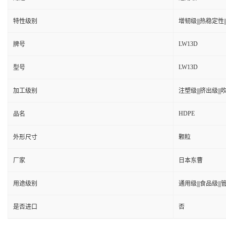
特性级别
增韧级|||热稳定性|||
LW13D
牌号
LW13D
型号
加工级别
注塑级|||挤出级|||吹
HDPE
品名
外形尺寸
颗粒
厂家
日本东曹
用途级别
通用级|||食品级|||
是否进口
否