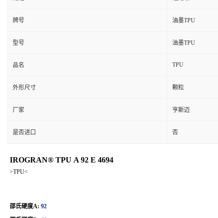
牌号
油墨TPU
型号
油墨TPU
TPU
品名
外形尺寸
颗粒
厂家
亨斯迈
是否进口
否
IROGRAN® TPU A 92 E 4694
>TPU<
邵氏硬度A:
92