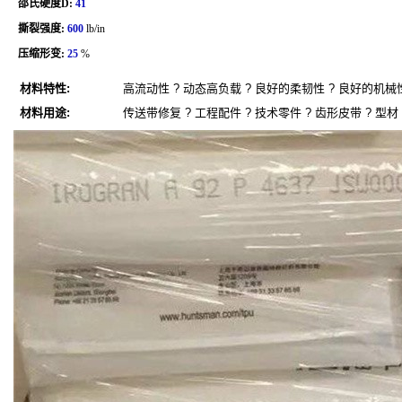
邵氏硬度D:
41
撕裂强度:
600
lb/in
压缩形变:
25
%
材料特性:
高流动性 ? 动态高负载 ? 良好的柔韧性 ? 良好的机械性
材料用途:
传送带修复 ? 工程配件 ? 技术零件 ? 齿形皮带 ? 型