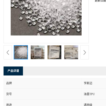
更新日期
产品详请
品牌
亨斯迈
货号
油墨TPU
用途
通用级