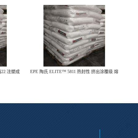
指22 注塑成
EPE 陶氏 ELITE™ 5811 热封性 挤出涂覆级 熔
指8