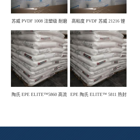
苏威 PVDF 1008 注塑级 耐磨
高粘度 PVDF 苏威 21216 锂
级 高粘度 粘合剂 耐腐蚀铁氟
电池应用
龙
陶氏 EPE ELITE™5860 高流
EPE 陶氏 ELITE™ 5811 热封
动 熔指22 注塑成型
性 挤出涂覆级 熔指8