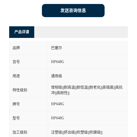
发送咨询信息
产品详请
品牌
巴塞尔
HP648G
货号
用途
通用级
增韧级|||耐高温|||耐低温|||耐老化|||高强度|||高抗
特性级别
冲|||高刚性|||
HP648G
牌号
HP648G
型号
加工级别
注塑级|||挤出级|||吹塑级|||吹膜级|||