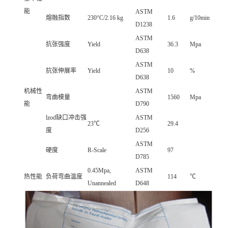
能
ASTM
熔融指数
230°C/2.16 kg
1.6
g/10min
D1238
ASTM
抗张强度
Yield
36.3
Mpa
D638
ASTM
抗张伸展率
Yield
10
%
D638
机械性
ASTM
弯曲模量
1560
Mpa
能
D790
lzod缺口冲击强
ASTM
23℃
29.4
度
D256
ASTM
硬度
R-Scale
97
D785
0.45Mpa,
ASTM
热性能
负荷弯曲温度
114
℃
Unannealed
D648