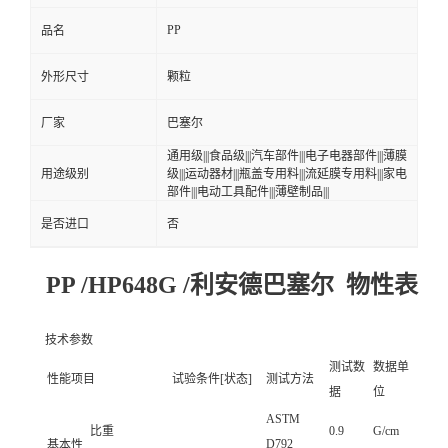
PP
品名
外形尺寸
颗粒
厂家
巴塞尔
通用级|||食品级|||汽车部件|||电子电器部件|||薄膜
用途级别
级|||运动器材|||瓶盖专用料|||流延膜专用料|||家电
部件|||电动工具配件|||薄壁制品|||
是否进口
否
PP /HP648G /利安德巴塞尔 物性表
技术参数
测试数
数据单
性能项目
试验条件[状态]
测试方法
据
位
ASTM
比重
0.9
G/cm
D792
基本性