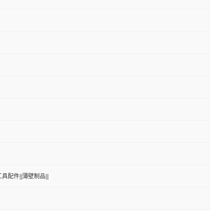
具配件|||薄壁制品|||