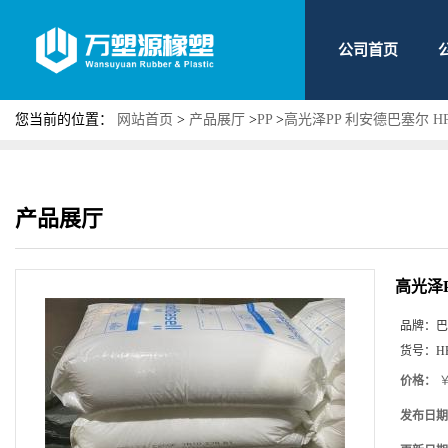
公司首页
您当前的位置：
网站首页
>
产品展厅
>
PP
>
高光泽PP 利安德巴塞尔 H
产品展厅
高光泽P
品牌：
巴
货号：
H
价格：
￥
发布日期