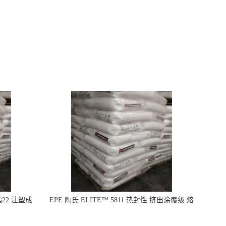
指22 注塑成
EPE 陶氏 ELITE™ 5811 热封性 挤出涂覆级 熔
指8