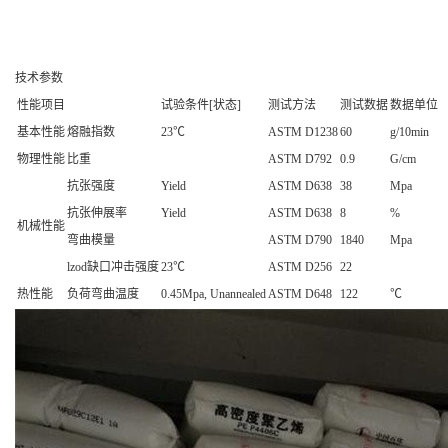
技术参数
性能项目
试验条件[状态]
测试方法
测试数据
数据单位
基本性能
熔融指数
23℃
ASTM D1238
60
g/10min
物理性能
比重
ASTM D792
0.9
G/cm
抗张强度
Yield
ASTM D638
38
Mpa
抗张伸展率
Yield
ASTM D638
8
%
机械性能
弯曲模量
ASTM D790
1840
Mpa
lzod缺口冲击强度
23℃
ASTM D256
22
热性能
负荷弯曲温度
0.45Mpa, Unannealed
ASTM D648
122
℃