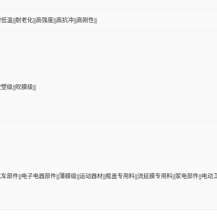
低温|||耐老化|||高强度|||高抗冲|||高刚性|||
塑级|||吹膜级|||
|汽车部件|||电子电器部件|||薄膜级|||运动器材|||瓶盖专用料|||流延膜专用料|||家电部件|||电动工