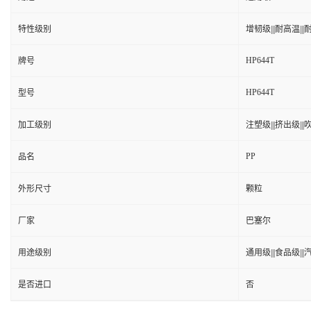
特性级别
增韧级|||耐高温|||耐
HP644T
牌号
HP644T
型号
加工级别
注塑级|||挤出级|||吹
PP
品名
外形尺寸
颗粒
厂家
巴塞尔
用途级别
通用级|||食品级||
是否进口
否