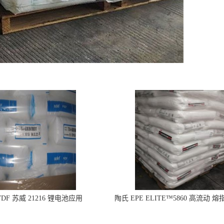
DF 苏威 21216 锂电池应用
陶氏 EPE ELITE™5860 高流动 熔
型