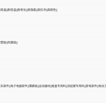
高温|||耐低温|||耐老化|||高强度|||高抗冲|||高刚性|||
塑级|||吹膜级|||
|汽车部件|||电子电器部件|||薄膜级|||运动器材|||瓶盖专用料|||流延膜专用料|||家电部件|||电动工