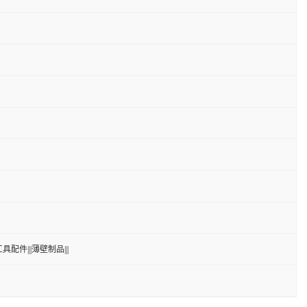
具配件|||薄壁制品|||