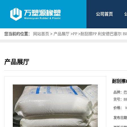
公司首页
您当前的位置：
网站首页
>
产品展厅
>
PP
>
耐刮擦PP 利安德巴塞尔 B
产品展厅
耐刮擦P
品牌：
巴
货号：
B
价格：
￥
发布日期