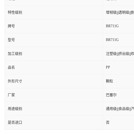
特性级别
增韧级|||透明级|||耐
BR711G
牌号
BR711G
型号
加工级别
注塑级|||挤出级|||吹
PP
品名
外形尺寸
颗粒
厂家
巴塞尔
用途级别
通用级|||食品级||
是否进口
否