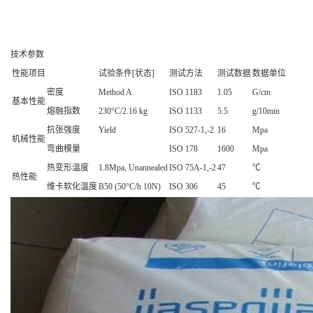
技术参数
性能项目
试验条件[状态]
测试方法
测试数据
数据单位
密度
Method A
ISO 1183
1.05
G/cm
基本性能
熔融指数
230°C/2.16 kg
ISO 1133
5.5
g/10min
抗张强度
Yield
ISO 527-1,-2
16
Mpa
机械性能
弯曲模量
ISO 178
1600
Mpa
热变形温度
1.8Mpa, Unannealed
ISO 75A-1,-2
47
℃
热性能
维卡软化温度
B50 (50°C/h 10N)
ISO 306
45
℃