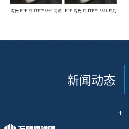
陶氏 EPE ELITE™5860 高流
EPE 陶氏 ELITE™ 5811 热封
动 熔指22 注塑成型
性 挤出涂覆级 熔指8
新闻动态