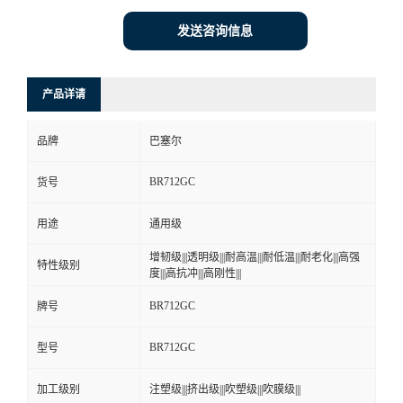
发送咨询信息
产品详请
品牌
巴塞尔
BR712GC
货号
用途
通用级
增韧级|||透明级|||耐高温|||耐低温|||耐老化|||高强
特性级别
度|||高抗冲|||高刚性|||
BR712GC
牌号
BR712GC
型号
加工级别
注塑级|||挤出级|||吹塑级|||吹膜级|||