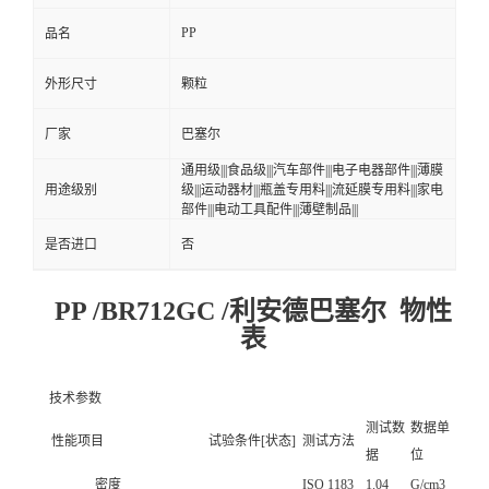
PP
品名
外形尺寸
颗粒
厂家
巴塞尔
通用级|||食品级|||汽车部件|||电子电器部件|||薄膜
用途级别
级|||运动器材|||瓶盖专用料|||流延膜专用料|||家电
部件|||电动工具配件|||薄壁制品|||
是否进口
否
PP /BR712GC /利安德巴塞尔 物性
表
技术参数
测试数
数据单
性能项目
试验条件[状态]
测试方法
据
位
密度
ISO 1183
1.04
G/cm3