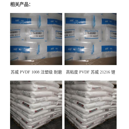
相关产品：
苏威 PVDF 1008 注塑级 耐磨
高粘度 PVDF 苏威 21216 锂
级 高粘度 粘合剂 耐腐蚀铁氟
电池应用
龙