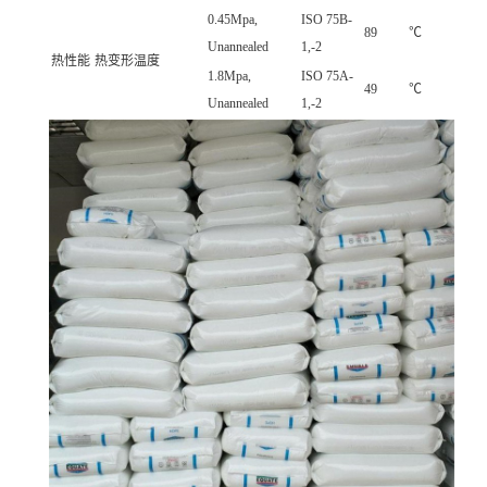
0.45Mpa,
ISO 75B-
89
℃
Unannealed
1,-2
热性能
热变形温度
1.8Mpa,
ISO 75A-
49
℃
Unannealed
1,-2