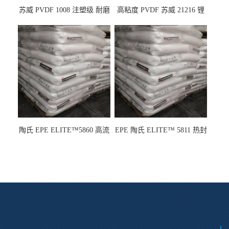
苏威 PVDF 1008 注塑级 耐磨
高粘度 PVDF 苏威 21216 锂
级 高粘度 粘合剂 耐腐蚀铁氟
电池应用
龙
陶氏 EPE ELITE™5860 高流
EPE 陶氏 ELITE™ 5811 热封
动 熔指22 注塑成型
性 挤出涂覆级 熔指8