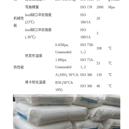
弯曲模量
ISO 178
2000
Mpa
lzod缺口冲击强度
ISO
机械性
20
(23℃)
180/1A
能
lzod缺口冲击强度
ISO
3
(-30℃)
180/1A
0.45Mpa,
ISO 75B-
108
℃
Unannealed
1,-2
热变形温度
1.8Mpa,
ISO 75A-
53
℃
Unannealed
1,-2
热性能
A (10N), 50°C/h
ISO 306
130
℃
维卡软化温度
B50 (50°C/h
ISO 306
48
℃
10N)