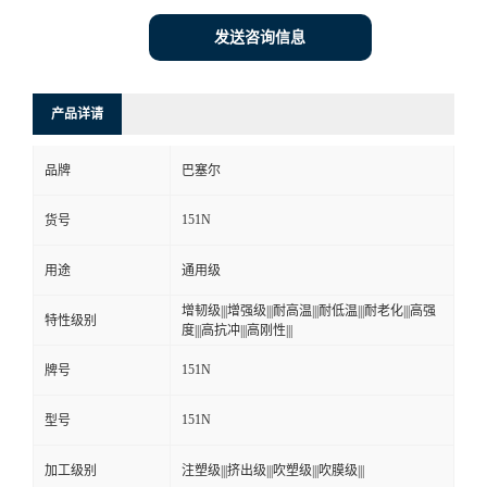
发送咨询信息
产品详请
品牌
巴塞尔
151N
货号
用途
通用级
增韧级|||增强级|||耐高温|||耐低温|||耐老化|||高强
特性级别
度|||高抗冲|||高刚性|||
151N
牌号
151N
型号
加工级别
注塑级|||挤出级|||吹塑级|||吹膜级|||