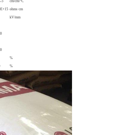
E-5
cm/cm/°C
0E+15
ohms·cm
kV/mm
40
90
%
0
%