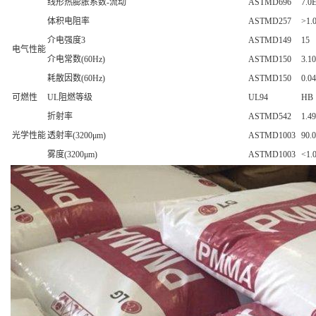
线形热膨胀系数-流动
ASTMD696
7.0
体积电阻率
ASTMD257
>1.
介电强度3
ASTMD149
15
电气性能
介电常数(60Hz)
ASTMD150
3.10
耗散因数(60Hz)
ASTMD150
0.0
可燃性
UL阻燃等级
UL94
HB
折射率
ASTMD542
1.4
光学性能
透射率(3200μm)
ASTMD1003
90.0
雾度(3200μm)
ASTMD1003
<1.