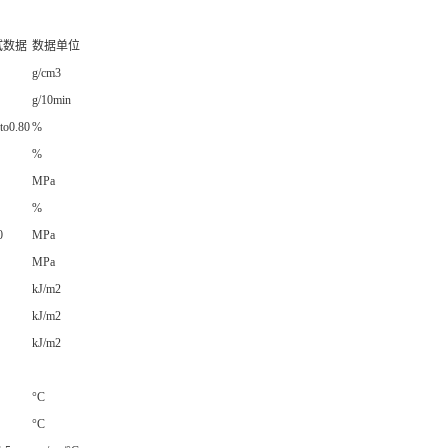
试数据
数据单位
g/cm3
g/10min
to0.80
%
%
MPa
%
0
MPa
MPa
kJ/m2
kJ/m2
kJ/m2
°C
°C