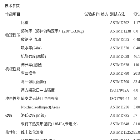
技术参数
性能项目
试验条件[状态]
测试方法
测
比重
ASTMD792
1.17
熔流率（熔体流动速率）(230°C/3.8kg)
ASTMD1238
6.0
物理性能
收缩率-流动
ASTMD955
0.40
吸水率(24hr)
ASTMD570
0.40
抗张强度(屈服)
ASTMD638
46.1
伸长率(屈服)
ASTMD638
110
机械性能
弯曲模量
ASTMD790
201
弯曲强度(屈服)
ASTMD790
83.4
简支梁缺口冲击强度
ISO179/1eA
4.0
冲击性能
简支梁无缺口冲击强度
ISO179/1eU
40
NotchedIzodImpact(Area)
ASTMD256
3.80
硬度
洛氏硬度(M级)
ASTMD785
57
载荷下热变形温度(1.8MPa,未退火)
ASTMD648
81.0
热性能
维卡软化温度
ASTMD15252
95.0