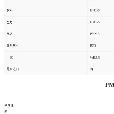
HI855S
牌号
HI855S
型号
PMMA
品名
外形尺寸
颗粒
厂家
韩国LG
是否进口
否
PM
备注说
明