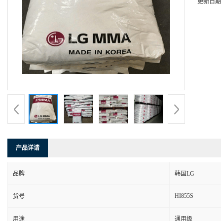
更新日期
产品详请
品牌
韩国LG
HI855S
货号
用途
通用级