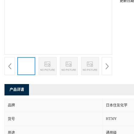
更新日期
产品详请
品牌
日本住友化学
HT50Y
货号
用途
通用级