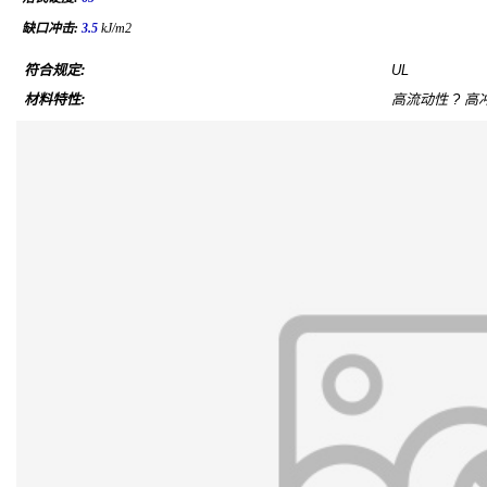
缺口冲击:
3.5
kJ/m2
符合规定:
UL
材料特性:
高流动性 ? 高