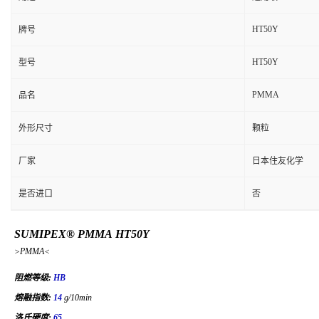
HT50Y
牌号
HT50Y
型号
PMMA
品名
外形尺寸
颗粒
厂家
日本住友化学
是否进口
否
SUMIPEX® PMMA HT50Y
>PMMA<
阻燃等级:
HB
熔融指数:
14
g/10min
洛氏硬度:
65