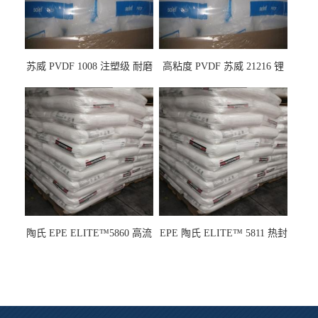
苏威 PVDF 1008 注塑级 耐磨
高粘度 PVDF 苏威 21216 锂
级 高粘度 粘合剂 耐腐蚀铁氟
电池应用
龙
陶氏 EPE ELITE™5860 高流
EPE 陶氏 ELITE™ 5811 热封
动 熔指22 注塑成型
性 挤出涂覆级 熔指8