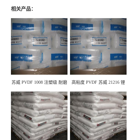
相关产品：
苏威 PVDF 1008 注塑级 耐磨
高粘度 PVDF 苏威 21216 锂
级 高粘度 粘合剂 耐腐蚀铁氟
电池应用
龙