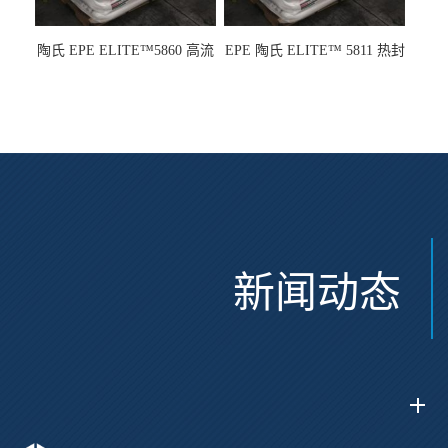
陶氏 EPE ELITE™5860 高流
EPE 陶氏 ELITE™ 5811 热封
动 熔指22 注塑成型
性 挤出涂覆级 熔指8
新闻动态