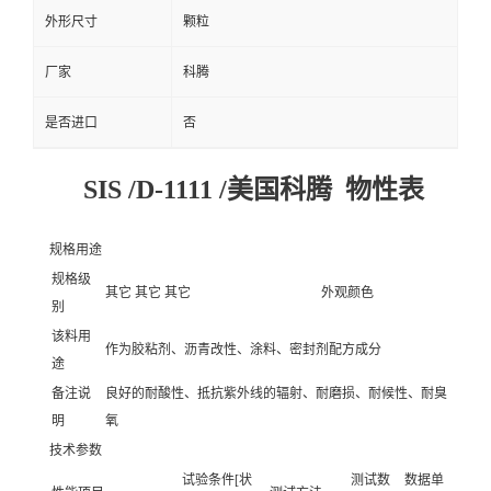
外形尺寸
颗粒
厂家
科腾
是否进口
否
SIS /D-1111 /美国科腾 物性表
规格用途
规格级
其它 其它 其它
外观颜色
别
该料用
作为胶粘剂、沥青改性、涂料、密封剂配方成分
途
备注说
良好的耐酸性、抵抗紫外线的辐射、耐磨损、耐候性、耐臭
明
氧
技术参数
试验条件[状
测试数
数据单