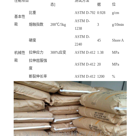
性能项目
测试方法
态]
据
位
比重
ASTM D-792
0.928
g/cm
基本性
ASTM D-
能
熔融指数
200℃/5kg
3
g/10min
1238
ASTM D-
硬度
45
Shore A
2240
拉伸应力
300%应变
ASTM D-412
1.38
MPa
机械性
能
拉伸屈服强
ASTM D-412
20
MPa
度
断裂伸长率
ASTM D-412
1200
%