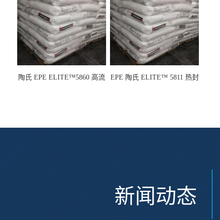
陶氏 EPE ELITE™5860 高流
EPE 陶氏 ELITE™ 5811 热封
动 熔指22 注塑成型
性 挤出涂覆级 熔指8
新闻动态