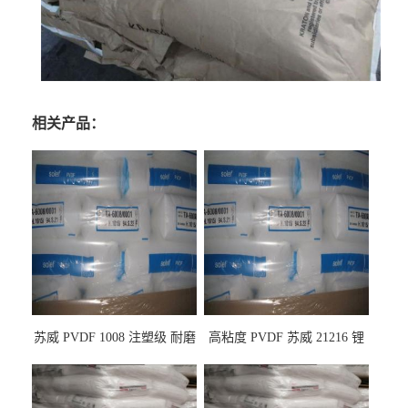
相关产品：
苏威 PVDF 1008 注塑级 耐磨
高粘度 PVDF 苏威 21216 锂
级 高粘度 粘合剂 耐腐蚀铁氟
电池应用
龙