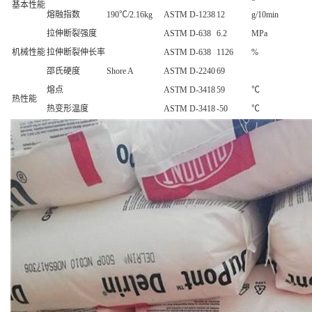
基本性能
熔融指数
190℃/2.16kg
ASTM D-1238
12
g/10min
拉伸断裂强度
ASTM D-638
6.2
MPa
机械性能
拉伸断裂伸长率
ASTM D-638
1126
%
邵氏硬度
Shore A
ASTM D-2240
69
熔点
ASTM D-3418
59
℃
热性能
热变形温度
ASTM D-3418
-50
℃