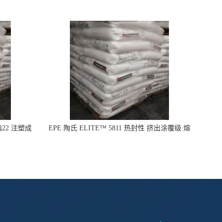
指22 注塑成
EPE 陶氏 ELITE™ 5811 热封性 挤出涂覆级 熔
指8