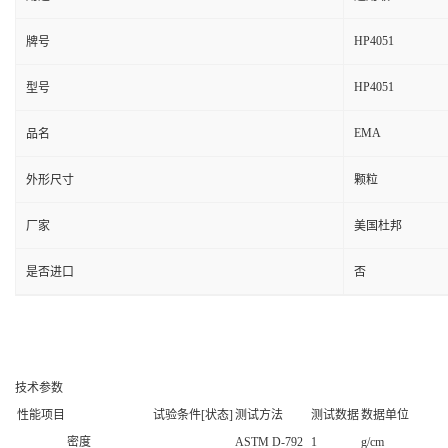
HP4051
牌号
HP4051
型号
EMA
品名
外形尺寸
颗粒
厂家
美国杜邦
是否进口
否
技术参数
性能项目
试验条件[状态]
测试方法
测试数据
数据单位
密度
ASTM D-792
1
g/cm