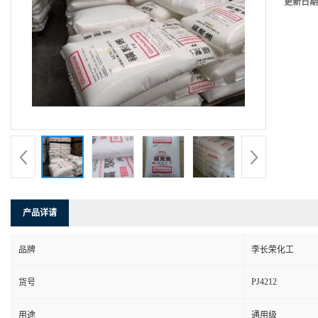
更新日期
产品详请
品牌
李长荣化工
PJ4212
货号
用途
通用级