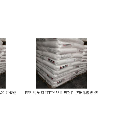
指22 注塑成
EPE 陶氏 ELITE™ 5811 热封性 挤出涂覆级 熔
指8