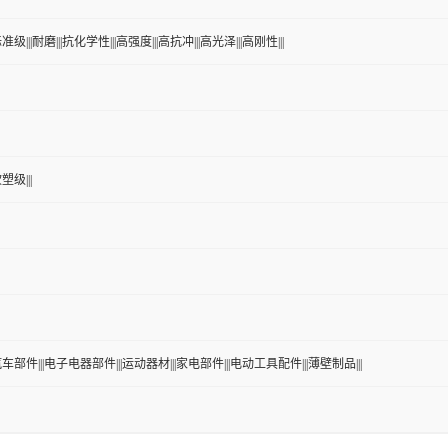
准级|||耐磨|||抗化学性|||高强度|||高抗冲|||高光泽|||高刚性|||
塑级|||
|汽车部件|||电子电器部件|||运动器材|||家电部件|||电动工具配件|||薄壁制品|||