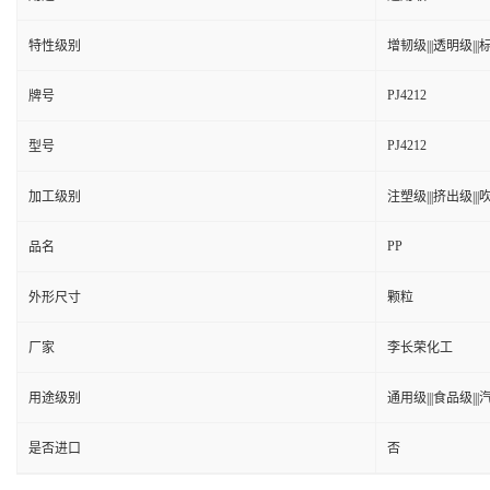
特性级别
增韧级|||透明级|||标
PJ4212
牌号
PJ4212
型号
加工级别
注塑级|||挤出级|||吹
PP
品名
外形尺寸
颗粒
厂家
李长荣化工
用途级别
通用级|||食品级||
是否进口
否