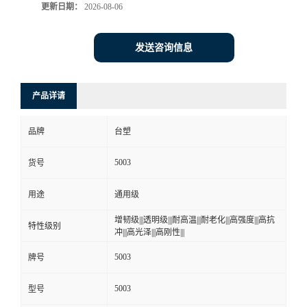
更新日期：
2026-08-06
发送咨询信息
产品详请
品牌
台塑
5003
货号
用途
通用级
增韧级|||透明级|||耐高温|||耐老化|||高强度|||高抗
特性级别
冲|||高光泽|||高刚性|||
5003
牌号
5003
型号