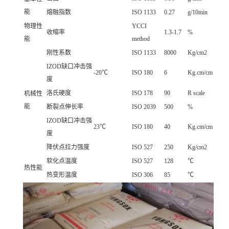
能
熔融指数
ISO 1133
0.27
g/10min
物理性
YCCI
收缩率
1.3-1.7
%
能
method
刚性系数
ISO 1133
8000
Kg/cm2
IZOD缺口冲击强
-20℃
ISO 180
6
Kg.cm/cm
度
洛氏硬度
ISO 178
90
R scale
机械性
能
断裂点伸长率
ISO 2039
500
%
IZOD缺口冲击强
23℃
ISO 180
40
Kg.cm/cm
度
降伏点拉力强度
ISO 527
250
Kg/cm2
软化点温度
ISO 527
128
℃
热性能
热变形温度
ISO 306
85
℃