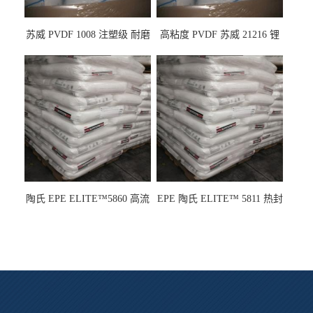
苏威 PVDF 1008 注塑级 耐磨
高粘度 PVDF 苏威 21216 锂
级 高粘度 粘合剂 耐腐蚀铁氟
电池应用
龙
陶氏 EPE ELITE™5860 高流
EPE 陶氏 ELITE™ 5811 热封
动 熔指22 注塑成型
性 挤出涂覆级 熔指8