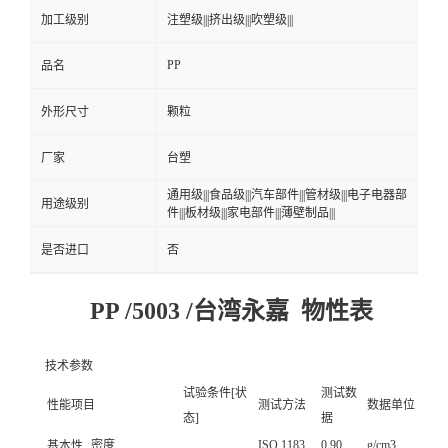
加工级别
注塑级|||挤出级|||吹塑级|||
PP
品名
外形尺寸
颗粒
厂家
台塑
通用级|||食品级|||汽车部件|||管材级|||电子电器部
用途级别
件|||板材级|||家电部件|||薄壁制品|||
是否进口
否
PP /5003 /台湾永嘉 物性表
技术参数
试验条件[状
测试数
性能项目
测试方法
数据单位
态]
据
密度
ISO 1183
0.90
g/cm3
基本性