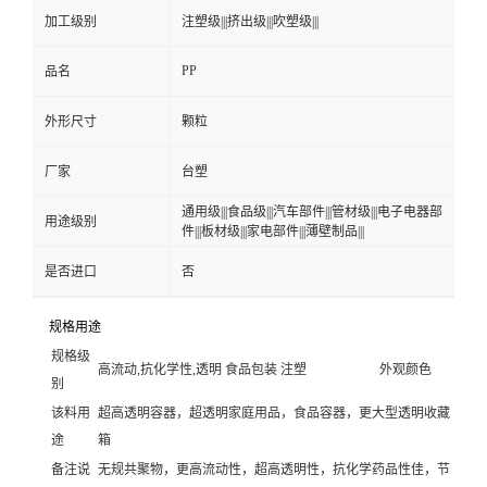
加工级别
注塑级|||挤出级|||吹塑级|||
PP
品名
外形尺寸
颗粒
厂家
台塑
通用级|||食品级|||汽车部件|||管材级|||电子电器部
用途级别
件|||板材级|||家电部件|||薄壁制品|||
是否进口
否
规格用途
规格级
高流动,抗化学性,透明 食品包装 注塑
外观颜色
别
该料用
超高透明容器，超透明家庭用品，食品容器，更大型透明收藏
途
箱
备注说
无规共聚物，更高流动性，超高透明性，抗化学药品性佳，节