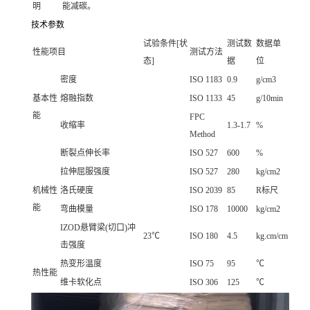
明
能减碳。
技术参数
试验条件[状
测试数
数据单
性能项目
测试方法
态]
据
位
密度
ISO 1183
0.9
g/cm3
基本性
熔融指数
ISO 1133
45
g/10min
能
FPC
收缩率
1.3-1.7
%
Method
断裂点伸长率
ISO 527
600
%
拉伸屈服强度
ISO 527
280
kg/cm2
机械性
洛氏硬度
ISO 2039
85
R标尺
能
弯曲模量
ISO 178
10000
kg/cm2
IZOD悬臂梁(切口)冲
23℃
ISO 180
4.5
kg.cm/cm
击强度
热变形温度
ISO 75
95
℃
热性能
维卡软化点
ISO 306
125
℃