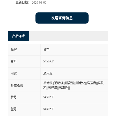
更新日期：
2026-08-06
发送咨询信息
产品详请
品牌
台塑
5450XT
货号
用途
通用级
增韧级|||透明级|||耐高温|||耐老化|||高强度|||高抗
特性级别
冲|||高光泽|||高刚性|||
5450XT
牌号
5450XT
型号