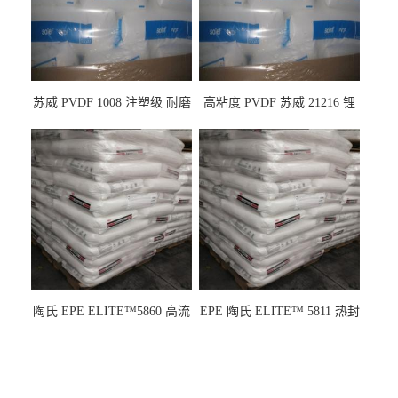
苏威 PVDF 1008 注塑级 耐磨
高粘度 PVDF 苏威 21216 锂
级 高粘度 粘合剂 耐腐蚀铁氟
电池应用
龙
陶氏 EPE ELITE™5860 高流
EPE 陶氏 ELITE™ 5811 热封
动 熔指22 注塑成型
性 挤出涂覆级 熔指8