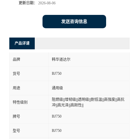
更新日期：
2026-08-06
发送咨询信息
产品详请
品牌
韩华道达尔
BJ750
货号
用途
通用级
阻燃级|||增韧级|||透明级|||耐低温|||高强度|||高抗
特性级别
冲|||高光泽|||高刚性|||
BJ750
牌号
BJ750
型号