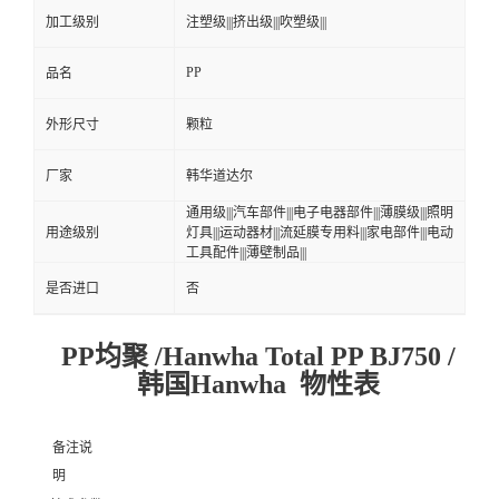
加工级别
注塑级|||挤出级|||吹塑级|||
PP
品名
外形尺寸
颗粒
厂家
韩华道达尔
通用级|||汽车部件|||电子电器部件|||薄膜级|||照明
用途级别
灯具|||运动器材|||流延膜专用料|||家电部件|||电动
工具配件|||薄壁制品|||
是否进口
否
PP均聚 /Hanwha Total PP BJ750 /
韩国Hanwha 物性表
备注说
明