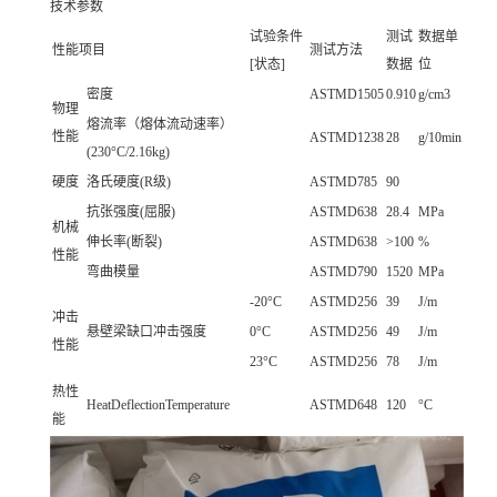
技术参数
试验条件
测试
数据单
性能项目
测试方法
[状态]
数据
位
密度
ASTMD1505
0.910
g/cm3
物理
熔流率（熔体流动速率）
性能
ASTMD1238
28
g/10min
(230°C/2.16kg)
硬度
洛氏硬度(R级)
ASTMD785
90
抗张强度(屈服)
ASTMD638
28.4
MPa
机械
伸长率(断裂)
ASTMD638
>100
%
性能
弯曲模量
ASTMD790
1520
MPa
-20°C
ASTMD256
39
J/m
冲击
悬壁梁缺口冲击强度
0°C
ASTMD256
49
J/m
性能
23°C
ASTMD256
78
J/m
热性
HeatDeflectionTemperature
ASTMD648
120
°C
能