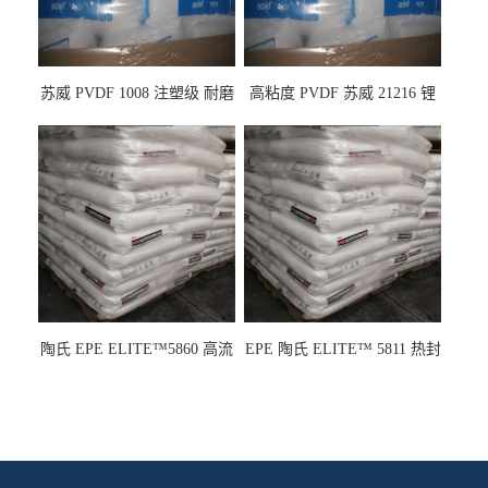
苏威 PVDF 1008 注塑级 耐磨
高粘度 PVDF 苏威 21216 锂
级 高粘度 粘合剂 耐腐蚀铁氟
电池应用
龙
陶氏 EPE ELITE™5860 高流
EPE 陶氏 ELITE™ 5811 热封
动 熔指22 注塑成型
性 挤出涂覆级 熔指8