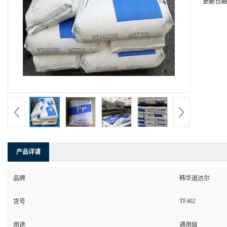
更新日期
产品详请
品牌
韩华道达尔
TF402
货号
用途
通用级