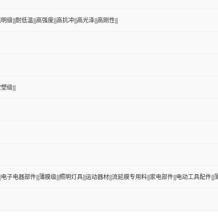
明级|||耐低温|||高强度|||高抗冲|||高光泽|||高刚性|||
塑级|||
||电子电器部件|||薄膜级|||照明灯具|||运动器材|||流延膜专用料|||家电部件|||电动工具配件|||薄