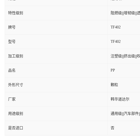
特性级别
阻燃级|||增韧级|||透
TF402
牌号
TF402
型号
加工级别
注塑级|||挤出级|||吹
PP
品名
外形尺寸
颗粒
厂家
韩华道达尔
用途级别
通用级|||汽车部件|
是否进口
否