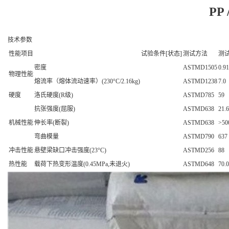
PP
技术参数
性能项目
试验条件[状态]
测试方法
测
密度
ASTMD1505
0.9
物理性能
熔流率（熔体流动速率）(230°C/2.16kg)
ASTMD1238
7.0
硬度
洛氏硬度(R级)
ASTMD785
59
抗张强度(屈服)
ASTMD638
21.6
机械性能
伸长率(断裂)
ASTMD638
>50
弯曲模量
ASTMD790
637
冲击性能
悬壁梁缺口冲击强度(23°C)
ASTMD256
88
热性能
载荷下热变形温度(0.45MPa,未退火)
ASTMD648
70.0