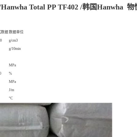
 /Hanwha Total PP TF402 /韩国Hanwha 
试数据
数据单位
10
g/cm3
g/10min
MPa
0
%
MPa
J/m
°C