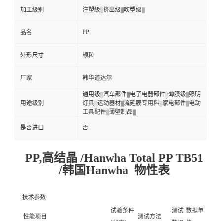
加工级别
注塑级|||挤出级|||吹塑级|||
PP
品名
外形尺寸
颗粒
厂家
韩华道达尔
通用级|||汽车部件|||电子电器部件|||薄膜级|||照明
用途级别
灯具|||运动器材|||流延膜专用料|||家电部件|||电动
工具配件|||薄壁制品|||
是否进口
否
PP,高结晶 /Hanwha Total PP TB51
/韩国Hanwha 物性表
技术参数
试验条件
测试
数据单
性能项目
测试方法