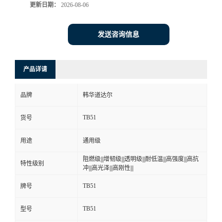
更新日期：
2026-08-06
发送咨询信息
产品详请
品牌
韩华道达尔
TB51
货号
用途
通用级
阻燃级|||增韧级|||透明级|||耐低温|||高强度|||高抗
特性级别
冲|||高光泽|||高刚性|||
TB51
牌号
TB51
型号