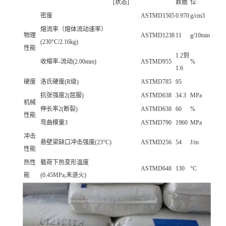
[状态]
数据
位
密度
ASTMD1505
0.970
g/cm3
熔流率（熔体流动速率）
物理
ASTMD1238
11
g/10min
(230°C/2.16kg)
性能
1.2到
收缩率-流动(2.00mm)
ASTMD955
%
1.6
硬度
洛氏硬度(R级)
ASTMD785
95
抗张强度2(屈服)
ASTMD638
34.3
MPa
机械
伸长率2(断裂)
ASTMD638
60
%
性能
弯曲模量3
ASTMD790
1960
MPa
冲击
悬壁梁缺口冲击强度(23°C)
ASTMD256
54
J/m
性能
热性
载荷下热变形温度
ASTMD648
130
°C
能
(0.45MPa,未退火)