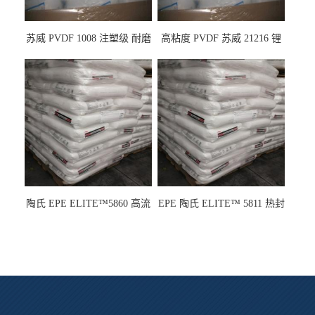
苏威 PVDF 1008 注塑级 耐磨
高粘度 PVDF 苏威 21216 锂
级 高粘度 粘合剂 耐腐蚀铁氟
电池应用
龙
陶氏 EPE ELITE™5860 高流
EPE 陶氏 ELITE™ 5811 热封
动 熔指22 注塑成型
性 挤出涂覆级 熔指8