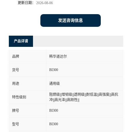
更新日期：
2026-08-06
发送咨询信息
产品详请
品牌
韩华道达尔
BI300
货号
用途
通用级
阻燃级|||增韧级|||透明级|||耐低温|||高强度|||高抗
特性级别
冲|||高光泽|||高刚性|||
BI300
牌号
BI300
型号