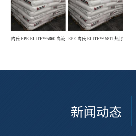
陶氏 EPE ELITE™5860 高流
EPE 陶氏 ELITE™ 5811 热封
动 熔指22 注塑成型
性 挤出涂覆级 熔指8
新闻动态