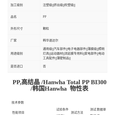
加工级别
注塑级|||挤出级|||吹塑级|||
PP
品名
外形尺寸
颗粒
厂家
韩华道达尔
通用级|||汽车部件|||电子电器部件|||薄膜级|||照明
用途级别
灯具|||运动器材|||流延膜专用料|||家电部件|||电动
工具配件|||薄壁制品|||
是否进口
否
PP,高结晶 /Hanwha Total PP BI300
/韩国Hanwha 物性表
技术参数
试验条件
测试
数据单
性能项目
测试方法