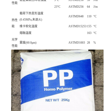
悬壁梁缺口冲击强度
5°C
ASTMD256
39
J/m
性能
23°C
ASTMD256
64
J/m
载荷下热变形温度
ASTMD648
110
°C
(0.45MPa,未退火)
热性
能
维卡软化温度
ASTMD15253
155
°C
熔融温度
163
°C
光学
雾度(60.0μm)
ASTMD1003
28
%
性能