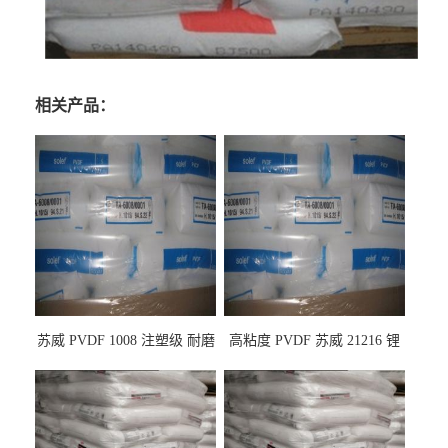
相关产品：
苏威 PVDF 1008 注塑级 耐磨
高粘度 PVDF 苏威 21216 锂
级 高粘度 粘合剂 耐腐蚀铁氟
电池应用
龙