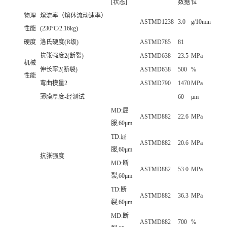
[状态]
数据
位
物理
熔流率（熔体流动速率）
ASTMD1238
3.0
g/10min
性能
(230°C/2.16kg)
硬度
洛氏硬度(R级)
ASTMD785
81
抗张强度2(断裂)
ASTMD638
23.5
MPa
机械
伸长率2(断裂)
ASTMD638
500
%
性能
弯曲模量2
ASTMD790
1470
MPa
薄膜厚度-经测试
60
μm
MD:屈
ASTMD882
22.6
MPa
服,60μm
TD:屈
ASTMD882
20.6
MPa
服,60μm
抗张强度
MD:断
ASTMD882
53.0
MPa
裂,60μm
TD:断
ASTMD882
36.3
MPa
裂,60μm
MD:断
ASTMD882
700
%