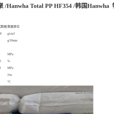
 /Hanwha Total PP HF354 /韩国Hanwh
试数据
数据单位
10
g/cm3
g/10min
MPa
0
%
0
MPa
J/m
°C