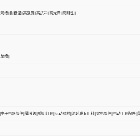
明级|||耐低温|||高强度|||高抗冲|||高光泽|||高刚性|||
塑级|||
||电子电器部件|||薄膜级|||照明灯具|||运动器材|||流延膜专用料|||家电部件|||电动工具配件|||薄