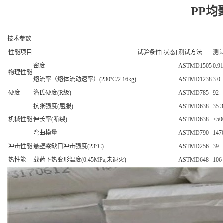
PP均聚
技术参数
性能项目
试验条件[状态]
测试方法
测
密度
ASTMD1505
0.9
物理性能
熔流率（熔体流动速率）(230°C/2.16kg)
ASTMD1238
3.0
硬度
洛氏硬度(R级)
ASTMD785
92
抗张强度(屈服)
ASTMD638
35.3
机械性能
伸长率(断裂)
ASTMD638
>50
弯曲模量
ASTMD790
147
冲击性能
悬壁梁缺口冲击强度(23°C)
ASTMD256
39
热性能
载荷下热变形温度(0.45MPa,未退火)
ASTMD648
106