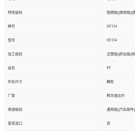
特性级别
阻燃级|||增韧级|||透
HF354
牌号
HF354
型号
加工级别
注塑级|||挤出级|||吹
PP
品名
外形尺寸
颗粒
厂家
韩华道达尔
用途级别
通用级|||汽车部件|
是否进口
否