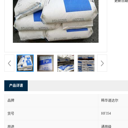
更新日期
产品详请
品牌
韩华道达尔
HF354
货号
用途
通用级