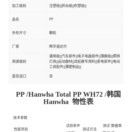
加工级别
注塑级|||挤出级|||吹塑级|||
PP
品名
外形尺寸
颗粒
厂家
韩华道达尔
通用级|||汽车部件|||电子电器部件|||薄膜级|||照明
用途级别
灯具|||运动器材|||流延膜专用料|||家电部件|||电动
工具配件|||薄壁制品|||
是否进口
否
PP /Hanwha Total PP WH72 /韩国
Hanwha 物性表
技术参数
试验条件
测试
数据单
性能项目
测试方法