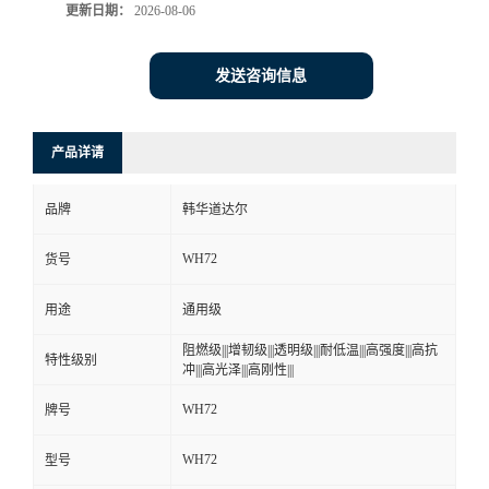
更新日期：
2026-08-06
发送咨询信息
产品详请
品牌
韩华道达尔
WH72
货号
用途
通用级
阻燃级|||增韧级|||透明级|||耐低温|||高强度|||高抗
特性级别
冲|||高光泽|||高刚性|||
WH72
牌号
WH72
型号