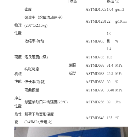
[状态]
数据
位
密度
ASTMD1505
1.04
g/cm3
熔流率（熔体流动速率）
ASTMD1238
22
g/10min
物理
(230°C/2.16kg)
性能
1.0
收缩率-流动
ASTMD955
到
%
1.4
硬度
洛氏硬度(R级)
ASTMD785
103
屈服
ASTMD638
31.4
MPa
抗张强度
断裂
ASTMD638
25.5
MPa
机械
性能
伸长率(断裂)
ASTMD638
30
%
弯曲模量
ASTMD790
3040
MPa
冲击
悬壁梁缺口冲击强度(23°C)
ASTMD256
39
J/m
性能
热性
载荷下热变形温度
ASTMD648
135
°C
能
(0.45MPa,未退火)