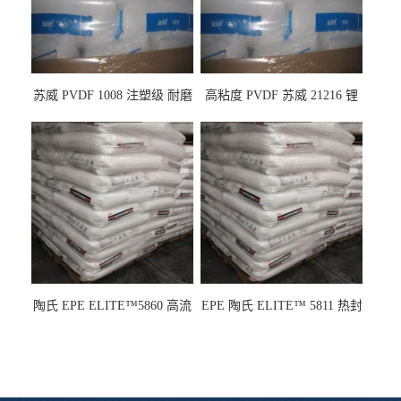
苏威 PVDF 1008 注塑级 耐磨
高粘度 PVDF 苏威 21216 锂
级 高粘度 粘合剂 耐腐蚀铁氟
电池应用
龙
陶氏 EPE ELITE™5860 高流
EPE 陶氏 ELITE™ 5811 热封
动 熔指22 注塑成型
性 挤出涂覆级 熔指8