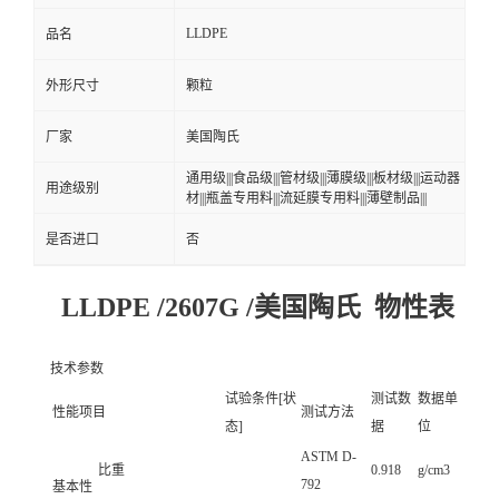
LLDPE
品名
外形尺寸
颗粒
厂家
美国陶氏
通用级|||食品级|||管材级|||薄膜级|||板材级|||运动器
用途级别
材|||瓶盖专用料|||流延膜专用料|||薄壁制品|||
是否进口
否
LLDPE /2607G /美国陶氏 物性表
技术参数
试验条件[状
测试数
数据单
性能项目
测试方法
态]
据
位
ASTM D-
比重
0.918
g/cm3
792
基本性