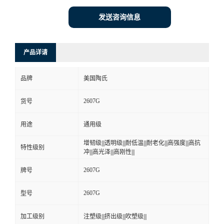
发送咨询信息
产品详请
品牌
美国陶氏
2607G
货号
用途
通用级
增韧级|||透明级|||耐低温|||耐老化|||高强度|||高抗
特性级别
冲|||高光泽|||高刚性|||
2607G
牌号
2607G
型号
加工级别
注塑级|||挤出级|||吹塑级|||