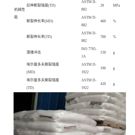
ASTM D-
拉伸断裂强度(TD)
29
MPa
882
机械性
能
ASTM D-
断裂伸长率(MD)
460
%
882
ASTM D-
断裂伸长率(TD)
700
%
882
ISO 7765-
落锤冲击
150
g
1A
埃尔曼多夫撕裂强度
ASTM D-
190
g
(MD)
1922
埃尔曼多夫撕裂强度
ASTM D-
420
g
(TD)
1922