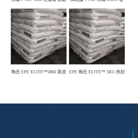
级 高粘度 粘合剂 耐腐蚀铁氟
电池应用
龙
陶氏 EPE ELITE™5860 高流
EPE 陶氏 ELITE™ 5811 热封
动 熔指22 注塑成型
性 挤出涂覆级 熔指8