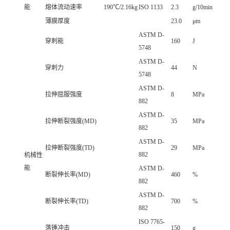
能
熔体流动速率
190℃/2.16kg
ISO 1133
2.3
g/10min
薄膜厚度
23.0
μm
ASTM D-
穿刺能
160
J
5748
ASTM D-
穿刺力
44
N
5748
ASTM D-
拉伸屈服强度
8
MPa
882
ASTM D-
拉伸断裂强度(MD)
35
MPa
882
ASTM D-
拉伸断裂强度(TD)
29
MPa
882
机械性
能
ASTM D-
断裂伸长率(MD)
460
%
882
ASTM D-
断裂伸长率(TD)
700
%
882
ISO 7765-
落锤冲击
150
g