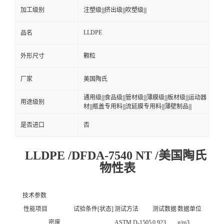
加工级别
注塑级|||挤出级|||吹塑级|||
LLDPE
品名
外形尺寸
颗粒
厂家
美国陶氏
通用级|||食品级|||管材级|||薄膜级|||板材级|||运动器
用途级别
材|||瓶盖专用料|||流延膜专用料|||薄壁制品|||
是否进口
否
LLDPE /DFDA-7540 NT /美国陶氏
物性表
技术参数
性能项目
试验条件[状态]
测试方法
测试数据
数据单位
密度
ASTM D-1505
0.923
g/m3