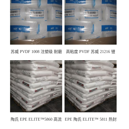
苏威 PVDF 1008 注塑级 耐磨
高粘度 PVDF 苏威 21216 锂
级 高粘度 粘合剂 耐腐蚀铁氟
电池应用
龙
陶氏 EPE ELITE™5860 高流
EPE 陶氏 ELITE™ 5811 热封
动 熔指22 注塑成型
性 挤出涂覆级 熔指8