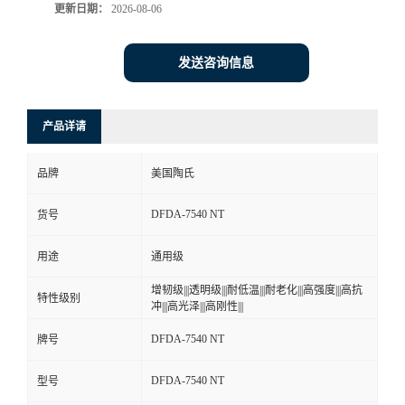
更新日期：
2026-08-06
发送咨询信息
产品详请
品牌
美国陶氏
DFDA-7540 NT
货号
用途
通用级
增韧级|||透明级|||耐低温|||耐老化|||高强度|||高抗
特性级别
冲|||高光泽|||高刚性|||
DFDA-7540 NT
牌号
DFDA-7540 NT
型号