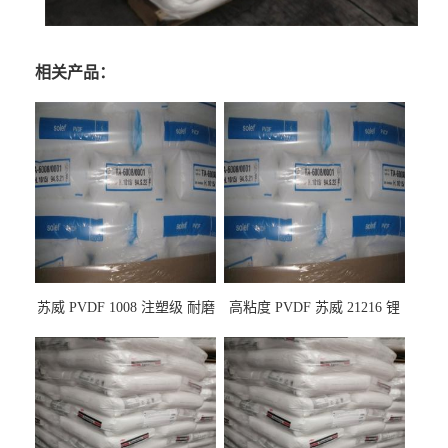
相关产品：
苏威 PVDF 1008 注塑级 耐磨
高粘度 PVDF 苏威 21216 锂
级 高粘度 粘合剂 耐腐蚀铁氟
电池应用
龙