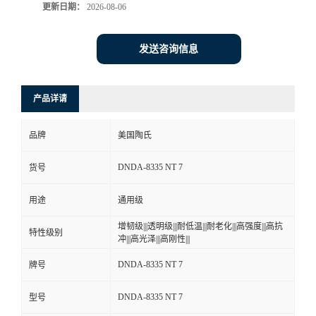
更新日期：
2026-08-06
发送咨询信息
产品详请
品牌
美国陶氏
DNDA-8335 NT 7
货号
用途
通用级
增韧级|||透明级|||耐低温|||耐老化|||高强度|||高抗
特性级别
冲|||高光泽|||高刚性|||
DNDA-8335 NT 7
牌号
DNDA-8335 NT 7
型号