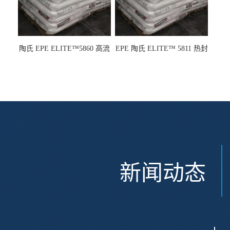
陶氏 EPE ELITE™5860 高流
EPE 陶氏 ELITE™ 5811 热封
动 熔指22 注塑成型
性 挤出涂覆级 熔指8
新闻动态