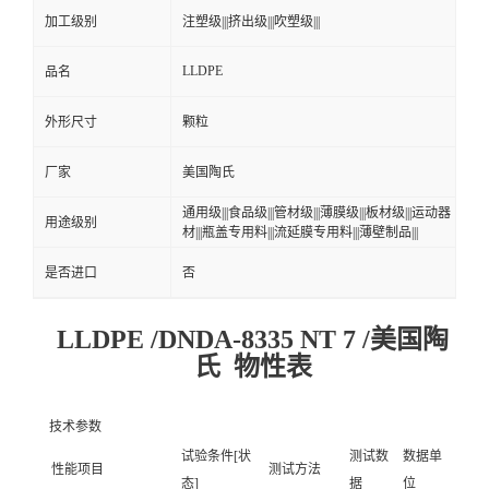
加工级别
注塑级|||挤出级|||吹塑级|||
LLDPE
品名
外形尺寸
颗粒
厂家
美国陶氏
通用级|||食品级|||管材级|||薄膜级|||板材级|||运动器
用途级别
材|||瓶盖专用料|||流延膜专用料|||薄壁制品|||
是否进口
否
LLDPE /DNDA-8335 NT 7 /美国陶
氏 物性表
技术参数
试验条件[状
测试数
数据单
性能项目
测试方法
态]
据
位