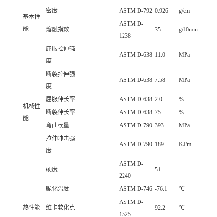
密度
ASTM D-792
0.926
g/cm
基本性
ASTM D-
能
熔融指数
35
g/10min
1238
屈服拉伸强
ASTM D-638
11.0
MPa
度
断裂拉伸强
ASTM D-638
7.58
MPa
度
屈服伸长率
ASTM D-638
2.0
%
机械性
断裂伸长率
ASTM D-638
75
%
能
弯曲模量
ASTM D-790
393
MPa
拉伸冲击强
ASTM D-790
189
KJ/m
度
ASTM D-
硬度
51
2240
脆化温度
ASTM D-746
-76.1
℃
ASTM D-
热性能
维卡软化点
92.2
℃
1525