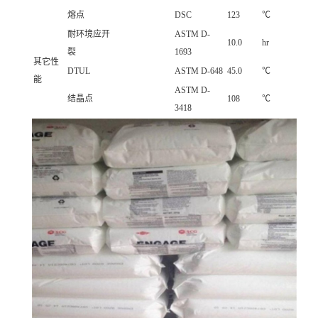
熔点
DSC
123
℃
耐环境应开
ASTM D-
10.0
hr
裂
1693
其它性
DTUL
ASTM D-648
45.0
℃
能
ASTM D-
结晶点
108
℃
3418