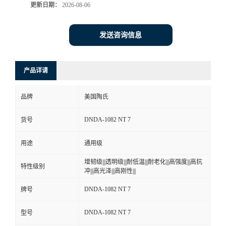
更新日期：
2026-08-06
发送咨询信息
产品详请
品牌
美国陶氏
DNDA-1082 NT 7
货号
用途
通用级
增韧级|||透明级|||耐低温|||耐老化|||高强度|||高抗
特性级别
冲|||高光泽|||高刚性|||
DNDA-1082 NT 7
牌号
DNDA-1082 NT 7
型号