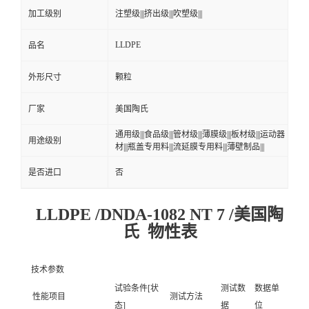
加工级别
注塑级|||挤出级|||吹塑级|||
LLDPE
品名
外形尺寸
颗粒
厂家
美国陶氏
通用级|||食品级|||管材级|||薄膜级|||板材级|||运动器
用途级别
材|||瓶盖专用料|||流延膜专用料|||薄壁制品|||
是否进口
否
LLDPE /DNDA-1082 NT 7 /美国陶
氏 物性表
技术参数
试验条件[状
测试数
数据单
性能项目
测试方法
态]
据
位