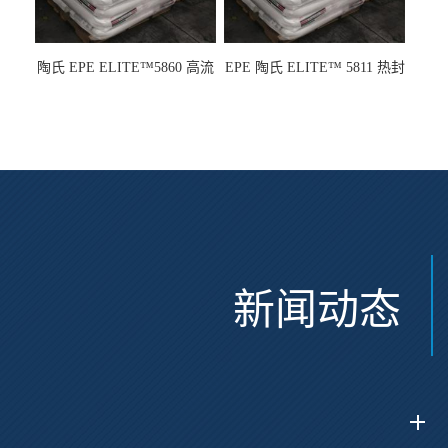
陶氏 EPE ELITE™5860 高流
EPE 陶氏 ELITE™ 5811 热封
动 熔指22 注塑成型
性 挤出涂覆级 熔指8
新闻动态