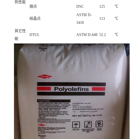
热性能
熔点
DSC
125
℃
ASTM D-
结晶点
113
℃
3418
其它性
DTUL
ASTM D-648
52.2
℃
能