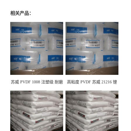
相关产品：
苏威 PVDF 1008 注塑级 耐磨
高粘度 PVDF 苏威 21216 锂
级 高粘度 粘合剂 耐腐蚀铁氟
电池应用
龙