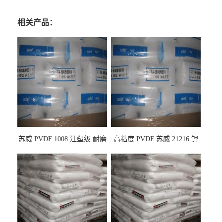
相关产品：
苏威 PVDF 1008 注塑级 耐磨
高粘度 PVDF 苏威 21216 锂
级 高粘度 粘合剂 耐腐蚀铁氟
电池应用
龙