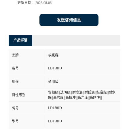
更新日期：
2026-08-06
发送咨询信息
产品详请
品牌
埃克森
LD158JD
货号
用途
通用级
增韧级|||透明级|||耐高温|||耐低温|||标准级|||耐水
特性级别
解|||高强度|||高抗冲|||高光泽|||高刚性|||
LD158JD
牌号
LD158JD
型号