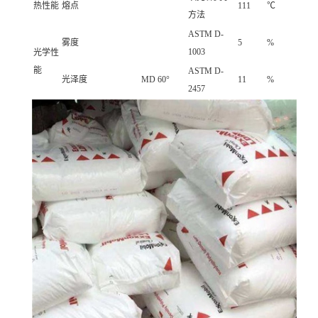
热性能
熔点
111
℃
方法
ASTM D-
雾度
5
%
1003
光学性
能
ASTM D-
光泽度
MD 60°
11
%
2457