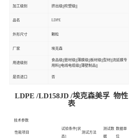
加工级别
挤出级|||吹塑级|||
LDPE
品名
外形尺寸
颗粒
厂家
埃克森
食品级|||管材级|||薄膜级|||板材级|||型材|||流延膜专
用途级别
用料|||电线电缆级|||薄壁制品|||
是否进口
否
LDPE /LD158JD /埃克森美孚 物性
表
技术参数
试验条件[状
测试数
数据单
性能项目
测试方法
态]
据
位