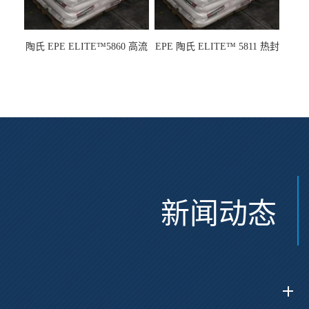
陶氏 EPE ELITE™5860 高流
EPE 陶氏 ELITE™ 5811 热封
动 熔指22 注塑成型
性 挤出涂覆级 熔指8
新闻动态