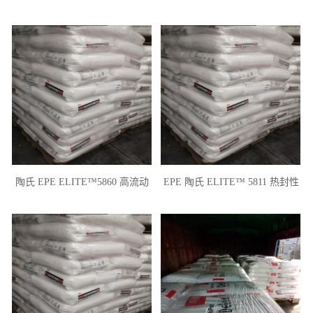
高粘度 粘合剂 耐腐蚀铁氟龙
应用
陶氏 EPE ELITE™5860 高流动
EPE 陶氏 ELITE™ 5811 热封性
熔指22 注塑成型
挤出涂覆级 熔指8