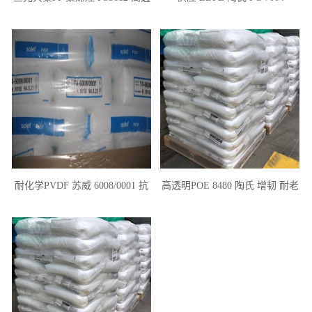
明性 低温热封性PP
耐化学PVDF 苏威 6008/0001 抗
高透明POE 8480 陶氏 增韧 耐老
溶解性 电子电器 汽车部件
化 鞋材 交联发泡 管材用途