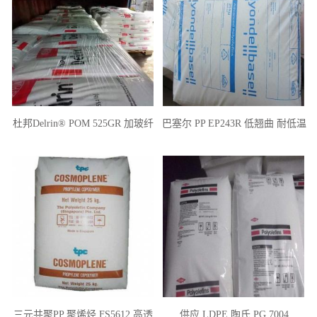
杜邦Delrin® POM 525GR 加玻纤
巴塞尔 PP EP243R 低翘曲 耐低温
25% 增强级POM
耐冲击性
三元共聚PP 聚烯烃 FS5612 高透
供应 LDPE 陶氏 PG 7004