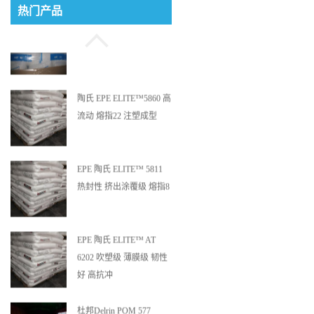
热门产品
锂电池应用
陶氏 EPE ELITE™5860 高
流动 熔指22 注塑成型
EPE 陶氏 ELITE™ 5811
热封性 挤出涂覆级 熔指8
EPE 陶氏 ELITE™ AT
6202 吹塑级 薄膜级 韧性
好 高抗冲
杜邦Delrin POM 577
BK000 加玻纤20% 增强级