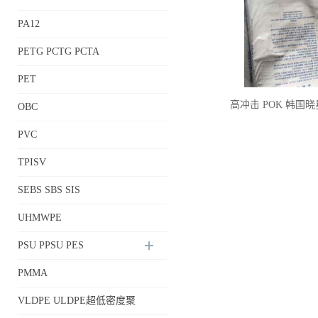
PA12
PETG PCTG PCTA
PET
高冲击 POK 韩国晓
OBC
PVC
TPISV
SEBS SBS SIS
UHMWPE
PSU PPSU PES
PMMA
VLDPE ULDPE超低密度聚