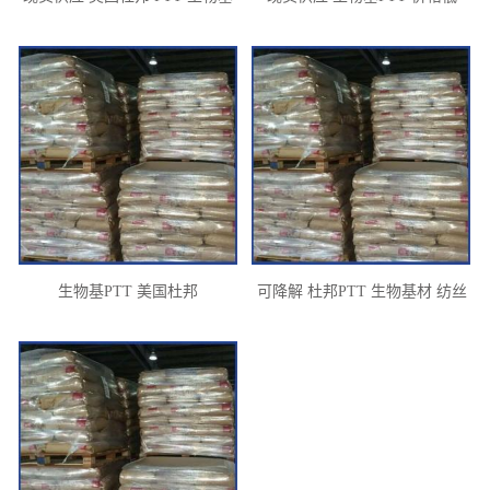
材
生物基PTT 美国杜邦
可降解 杜邦PTT 生物基材 纺丝
级 手感柔韧性 高弹性 拉伸强度
高 含量90%